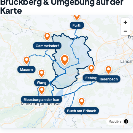
Bruckberg & Umgebung auf der
Karte
Furth
Gammelsdorf
Mauern
Eching
Tiefenbach
Wang
Moosburg an der Isar
Buch am Erlbach
MapLibre