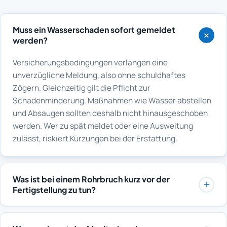
Muss ein Wasserschaden sofort gemeldet
werden?
Versicherungsbedingungen verlangen eine
unverzügliche Meldung, also ohne schuldhaftes
Zögern. Gleichzeitig gilt die Pflicht zur
Schadenminderung. Maßnahmen wie Wasser abstellen
und Absaugen sollten deshalb nicht hinausgeschoben
werden. Wer zu spät meldet oder eine Ausweitung
zulässt, riskiert Kürzungen bei der Erstattung.
Was ist bei einem Rohrbruch kurz vor der
Fertigstellung zu tun?
Zuerst wird die Leckage lokalisiert und der Rohrbruch
instand gesetzt, damit kein weiteres Wasser nachläuft.