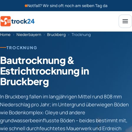
Notfall? Wir sind oft noch am selben Tag da
trock
24
Home
›
Niederbayern
›
Bruckberg
›
Trocknung
TROCKNUNG
Bautrocknung &
Estrichtrocknung in
Bruckberg
In Bruckberg fallen im langjährigen Mittel rund 808 mm
Niederschlag pro Jahr; im Untergrund überwiegen Böden
wie Bodenkomplex: Gleye und andere
grundwasserbeeinflusste Böden – beides bestimmt mit,
wie schnell durchfeuchtetes Mauerwerk und Erdreich