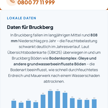
0800 77 11 999
LOKALE DATEN
Daten für Bruckberg
In Bruckberg fallen im langjährigen Mittel rund
808
mm
Niederschlag pro Jahr – die Feuchtebelastung
schwankt deutlich im Jahresverlauf. Laut
Übersichtsbodenkarte (ÜBK25) überwiegen in und um
Bruckberg Böden wie
Bodenkomplex: Gleye und
andere grundwasserbeeinflusste Böden
– die
Bodenart beeinflusst, wie schnell durchfeuchtetes
Erdreich und Mauerwerk nach einem Wasserschaden
abtrocknen.
100
99
91
82
65
60
58
57
53
53
46
44