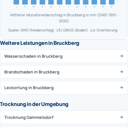
J
F
M
A
M
J
J
A
S
O
N
D
Mittlerer Monatsniederschlag in Bruckberg in mm (DWD 1991–
2020)
Quelle: DWD (Niederschlag) · LfU ÜBK25 (Boden) · zur Orientierung
Weitere Leistungen in Bruckberg
Wasserschaden in Bruckberg
Brandschaden in Bruckberg
Leckortung in Bruckberg
Trocknung in der Umgebung
Trocknung Gammelsdorf