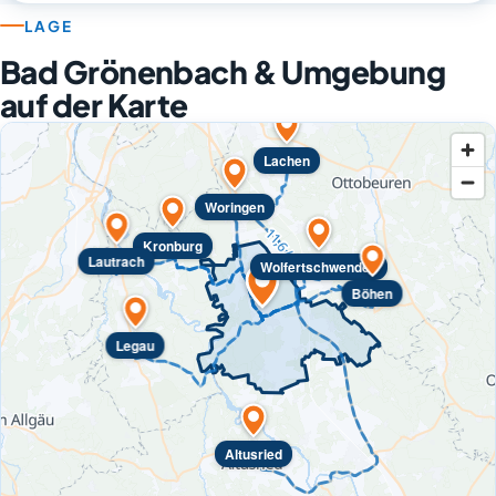
LAGE
Bad Grönenbach & Umgebung
auf der Karte
Lachen
Woringen
Kronburg
Lautrach
Wolfertschwenden
Böhen
Legau
Altusried