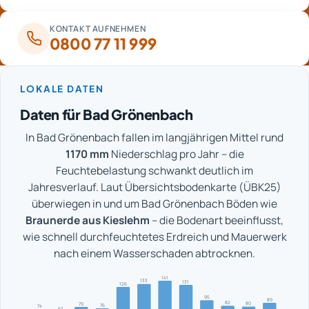
KONTAKT AUFNEHMEN
0800 77 11 999
LOKALE DATEN
Daten für Bad Grönenbach
In Bad Grönenbach fallen im langjährigen Mittel rund
1170 mm
Niederschlag pro Jahr – die
Feuchtebelastung schwankt deutlich im
Jahresverlauf. Laut Übersichtsbodenkarte (ÜBK25)
überwiegen in und um Bad Grönenbach Böden wie
Braunerde aus Kieslehm
– die Bodenart beeinflusst,
wie schnell durchfeuchtetes Erdreich und Mauerwerk
nach einem Wasserschaden abtrocknen.
141
133
131
126
95
89
82
80
79
76
74
67