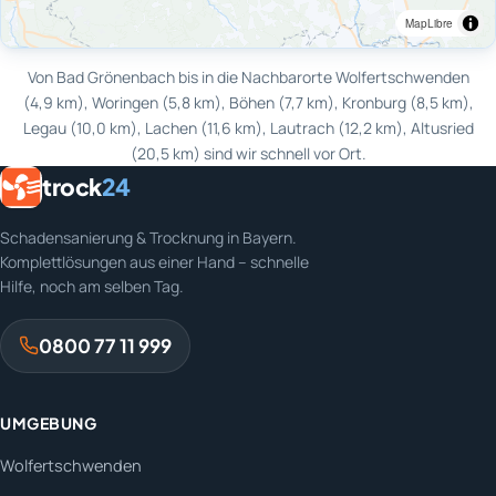
MapLibre
Von Bad Grönenbach bis in die Nachbarorte Wolfertschwenden
(4,9 km), Woringen (5,8 km), Böhen (7,7 km), Kronburg (8,5 km),
Legau (10,0 km), Lachen (11,6 km), Lautrach (12,2 km), Altusried
(20,5 km) sind wir schnell vor Ort.
trock
24
Schadensanierung & Trocknung in Bayern.
Komplettlösungen aus einer Hand – schnelle
Hilfe, noch am selben Tag.
0800 77 11 999
UMGEBUNG
Wolfertschwenden