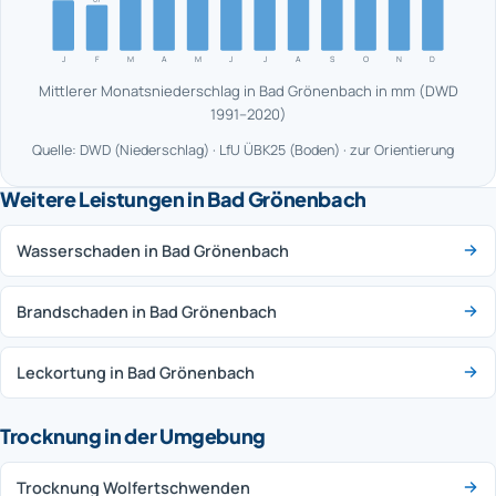
J
F
M
A
M
J
J
A
S
O
N
D
Mittlerer Monatsniederschlag in Bad Grönenbach in mm (DWD
1991–2020)
Quelle: DWD (Niederschlag) · LfU ÜBK25 (Boden) · zur Orientierung
Weitere Leistungen in Bad Grönenbach
Wasserschaden in Bad Grönenbach
Brandschaden in Bad Grönenbach
Leckortung in Bad Grönenbach
Trocknung in der Umgebung
Trocknung Wolfertschwenden