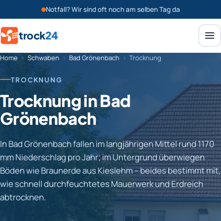
Notfall? Wir sind oft noch am selben Tag da
trock
24
Home
›
Schwaben
›
Bad Grönenbach
›
Trocknung
TROCKNUNG
Trocknung in Bad
Grönenbach
In Bad Grönenbach fallen im langjährigen Mittel rund 1170
mm Niederschlag pro Jahr; im Untergrund überwiegen
Böden wie Braunerde aus Kieslehm – beides bestimmt mit,
wie schnell durchfeuchtetes Mauerwerk und Erdreich
abtrocknen.