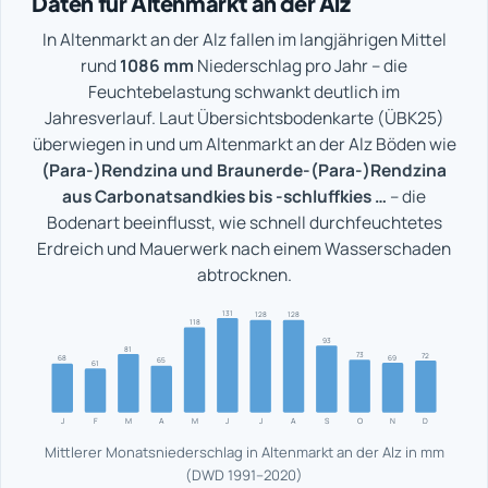
Daten für Altenmarkt an der Alz
In Altenmarkt an der Alz fallen im langjährigen Mittel
rund
1086 mm
Niederschlag pro Jahr – die
Feuchtebelastung schwankt deutlich im
Jahresverlauf. Laut Übersichtsbodenkarte (ÜBK25)
überwiegen in und um Altenmarkt an der Alz Böden wie
(Para-)Rendzina und Braunerde-(Para-)Rendzina
aus Carbonatsandkies bis -schluffkies …
– die
Bodenart beeinflusst, wie schnell durchfeuchtetes
Erdreich und Mauerwerk nach einem Wasserschaden
abtrocknen.
131
128
128
118
93
81
73
72
69
68
65
61
J
F
M
A
M
J
J
A
S
O
N
D
Mittlerer Monatsniederschlag in Altenmarkt an der Alz in mm
(DWD 1991–2020)