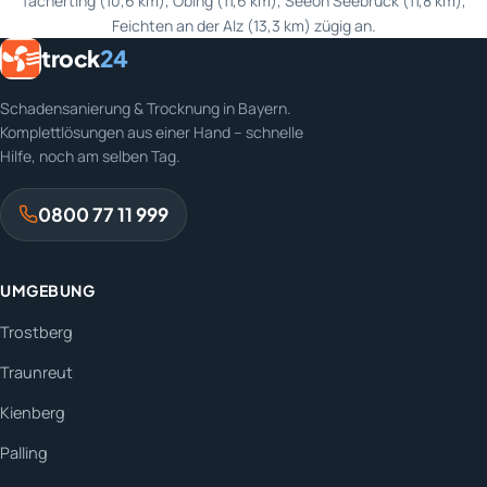
Tacherting (10,6 km), Obing (11,6 km), Seeon Seebruck (11,8 km),
Feichten an der Alz (13,3 km) zügig an.
trock
24
Schadensanierung & Trocknung in Bayern.
Komplettlösungen aus einer Hand – schnelle
Hilfe, noch am selben Tag.
0800 77 11 999
UMGEBUNG
Trostberg
Traunreut
Kienberg
Palling