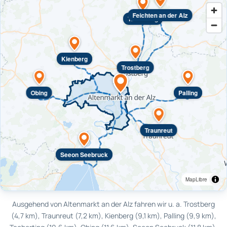
Feichten an der Alz
Tacherting
Kienberg
Trostberg
Obing
Palling
Traunreut
Seeon Seebruck
MapLibre
Ausgehend von Altenmarkt an der Alz fahren wir u. a. Trostberg
(4,7 km), Traunreut (7,2 km), Kienberg (9,1 km), Palling (9,9 km),