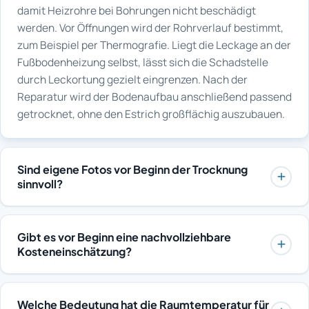
damit Heizrohre bei Bohrungen nicht beschädigt
werden. Vor Öffnungen wird der Rohrverlauf bestimmt,
zum Beispiel per Thermografie. Liegt die Leckage an der
Fußbodenheizung selbst, lässt sich die Schadstelle
durch Leckortung gezielt eingrenzen. Nach der
Reparatur wird der Bodenaufbau anschließend passend
getrocknet, ohne den Estrich großflächig auszubauen.
Sind eigene Fotos vor Beginn der Trocknung
sinnvoll?
Ja, Fotos von betroffenen Bereichen, Wasserständen,
Verfärbungen und beschädigten Materialien sind immer
Gibt es vor Beginn eine nachvollziehbare
hilfreich. Sie ergänzen die fachliche Dokumentation
Kosteneinschätzung?
und unterstützen bei Rückfragen von Versicherung,
Ja, nach der Schadensaufnahme wird der
Bauleitung oder Eigentümergemeinschaft. Wichtig sind
voraussichtliche Umfang erläutert, also Verfahren,
ein Datum und eine erkennbare Zuordnung zum
Welche Bedeutung hat die Raumtemperatur für