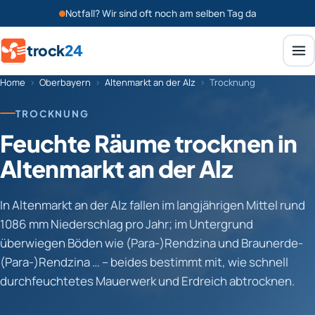
Notfall? Wir sind oft noch am selben Tag da
trock
24
Home
›
Oberbayern
›
Altenmarkt an der Alz
›
Trocknung
TROCKNUNG
Feuchte Räume trocknen in
Altenmarkt an der Alz
In Altenmarkt an der Alz fallen im langjährigen Mittel rund
1086 mm Niederschlag pro Jahr; im Untergrund
überwiegen Böden wie (Para-)Rendzina und Braunerde-
(Para-)Rendzina … – beides bestimmt mit, wie schnell
durchfeuchtetes Mauerwerk und Erdreich abtrocknen.