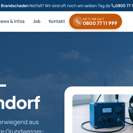
& Brandschaden
·
Notfall? Wir sind oft noch am selben Tag da
·
0800 77 
HOTLINE 24/7
News & Infos
Job
Kontakt
0800 77 11 999
-
ndorf
berwiegend aus
ste Grundwasser-