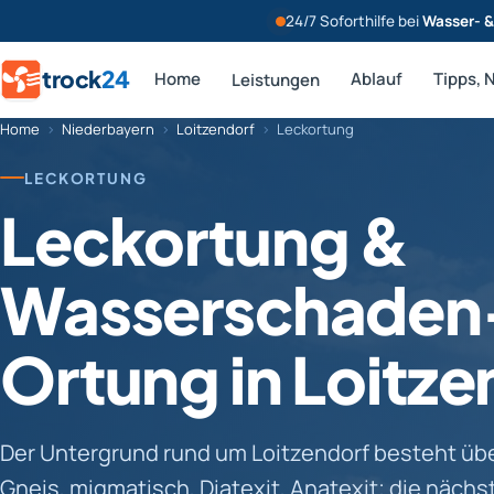
24/7 Soforthilfe bei
Wasser- 
trock
24
Home
Ablauf
Tipps, 
Leistungen
Home
›
Niederbayern
›
Loitzendorf
›
Leckortung
LECKORTUNG
Leckortung &
Wasserschaden
Ortung in Loitze
Der Untergrund rund um Loitzendorf besteht ü
Gneis, migmatisch, Diatexit, Anatexit; die näch