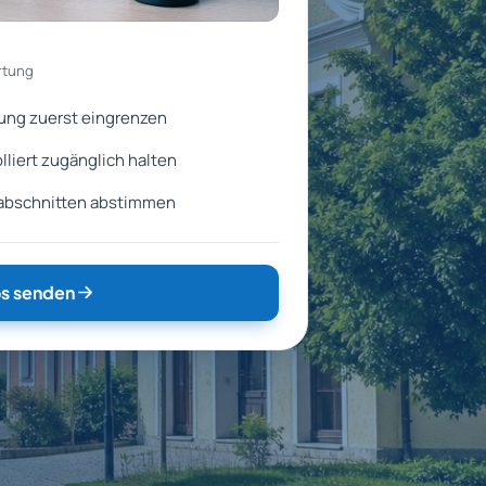
rtung
ung zuerst eingrenzen
liert zugänglich halten
abschnitten abstimmen
s senden