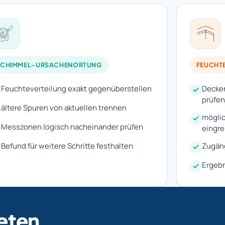
SCHIMMEL-URSACHENORTUNG
FEUCHT
Feuchteverteilung exakt gegenüberstellen
Decke
prüfen
ältere Spuren von aktuellen trennen
mögli
Messzonen logisch nacheinander prüfen
eingr
Befund für weitere Schritte festhalten
Zugäng
Ergebn
eten