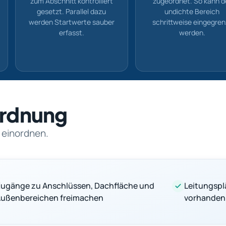
zum Abschnitt kontrolliert
zugeordnet. So kann d
gesetzt. Parallel dazu
undichte Bereich
werden Startwerte sauber
schrittweise eingegren
erfasst.
werden.
nordnung
 einordnen.
ugänge zu Anschlüssen, Dachfläche und
Leitungspl
ußenbereichen freimachen
vorhanden 