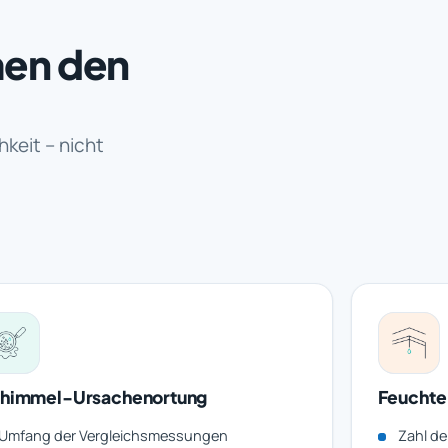
men den
keit – nicht
himmel-Ursachenortung
Feuchte
Umfang der Vergleichsmessungen
Zahl d