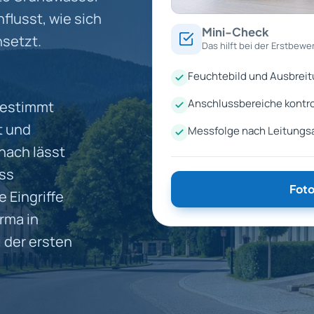
nflusst, wie sich
Mini-Check
nsetzt.
Das hilft bei der Erstbewe
Feuchtebild und Ausbreit
d
Anschlussbereiche kontrol
gestimmt
t und
Messfolge nach Leitungs
nach lässt
ass
Foto
 Eingriffe
rma in
 der ersten