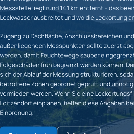
Messstelle liegt rund 14.1 km entfernt – das beei
Leckwasser ausbreitet und wo die Leckortung a
Zugang zu Dachfläche, Anschlussbereichen un
außenliegenden Messpunkten sollte zuerst ab
werden, damit Feuchtewege sauber eingegrenz
Folgeschäden früh begrenzt werden können. Da
sich der Ablauf der Messung strukturieren, sod
betroffene Zonen geordnet geprüft und unnötige
vermieden werden. Wenn Sie eine Leckortungsfi
Loitzendorf einplanen, helfen diese Angaben bei
Einordnung.