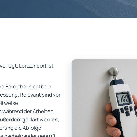
verlegt. Loitzendorf ist
ene Bereiche, sichtbare
ssung. Relevant sind vor
eitweise
 während der Arbeiten.
außerdem geklärt werden,
erung die Abfolge
te nacheinander geprüft