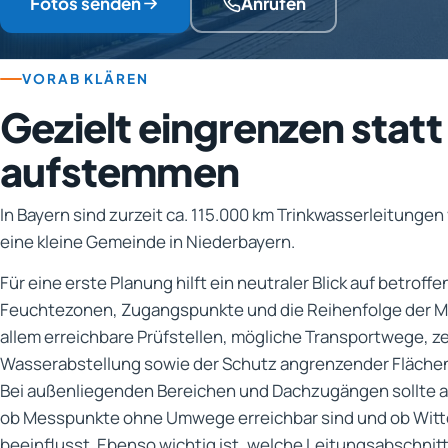
Fotos senden
Anrufen
VORAB KLÄREN
Gezielt eingrenzen statt
aufstemmen
In Bayern sind zurzeit ca. 115.000 km Trinkwasserleitungen 
eine kleine Gemeinde in Niederbayern.
Für eine erste Planung hilft ein neutraler Blick auf betroff
Feuchtezonen, Zugangspunkte und die Reihenfolge der Me
allem erreichbare Prüfstellen, mögliche Transportwege, z
Wasserabstellung sowie der Schutz angrenzender Flächen
Bei außenliegenden Bereichen und Dachzugängen sollte 
ob Messpunkte ohne Umwege erreichbar sind und ob Witt
beeinflusst. Ebenso wichtig ist, welche Leitungsabschnit