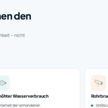
men den
keit – nicht
höhter Wasserverbrauch
Rohrbru
Klarheit der vorhandenen
Größe d