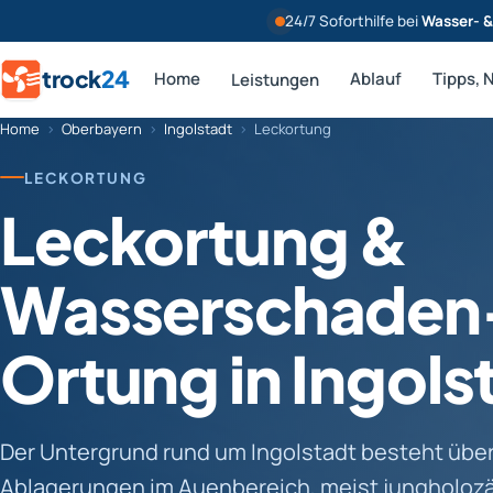
24/7 Soforthilfe bei
Wasser- 
trock
24
Home
Ablauf
Tipps, 
Leistungen
Home
›
Oberbayern
›
Ingolstadt
›
Leckortung
LECKORTUNG
Leckortung &
Wasserschaden
Ortung in Ingols
Der Untergrund rund um Ingolstadt besteht üb
Ablagerungen im Auenbereich, meist jungholozä