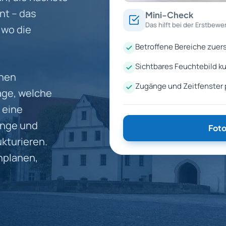
nt – das
Mini-Check
Das hilft bei der Erstbewe
 wo die
Betroffene Bereiche zuers
Sichtbares Feuchtebild ku
enen
Zugänge und Zeitfenster
age, welche
 eine
änge und
Foto
kturieren.
nplanen,