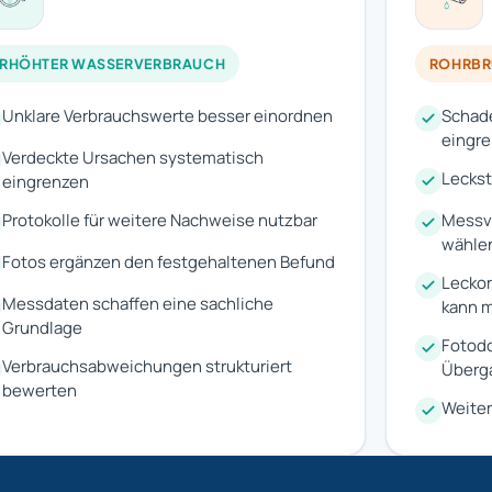
ERHÖHTER WASSERVERBRAUCH
ROHRB
Unklare Verbrauchswerte besser einordnen
Schade
eingr
Verdeckte Ursachen systematisch
Leckst
eingrenzen
Protokolle für weitere Nachweise nutzbar
Messv
wähle
Fotos ergänzen den festgehaltenen Befund
Leckor
Messdaten schaffen eine sachliche
kann 
Grundlage
Fotodo
Verbrauchsabweichungen strukturiert
Überg
bewerten
Weiter