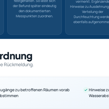
festgehalten. So lässt sich
vermerkt. Ergänzend
der Befund später eindeutig
Hinweise zu Ausdehnung
den dokumentierten
Verteilung der
Messpunkten zuordnen.
Durchfeuchtung werd
ebenfalls aufgenomme
nordnung
rte Rückmeldung.
ugänge zu betroffenen Räumen vorab
Hinweise z
abstimmen
Wasserabst