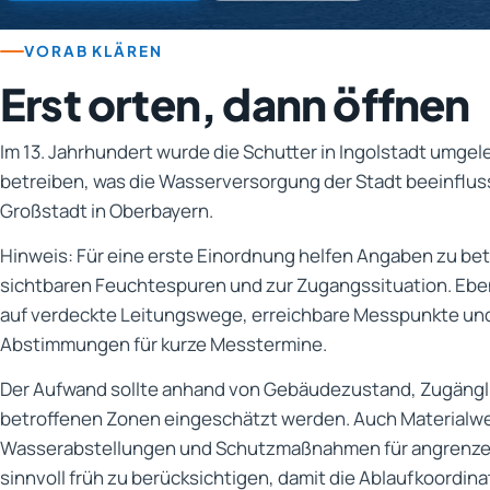
VORAB KLÄREN
Erst orten, dann öffnen
Im 13. Jahrhundert wurde die Schutter in Ingolstadt umgel
betreiben, was die Wasserversorgung der Stadt beeinflusst
Großstadt in Oberbayern.
Hinweis: Für eine erste Einordnung helfen Angaben zu be
sichtbaren Feuchtespuren und zur Zugangssituation. Ebe
auf verdeckte Leitungswege, erreichbare Messpunkte und
Abstimmungen für kurze Messtermine.
Der Aufwand sollte anhand von Gebäudezustand, Zugängl
betroffenen Zonen eingeschätzt werden. Auch Materialw
Wasserabstellungen und Schutzmaßnahmen für angrenze
sinnvoll früh zu berücksichtigen, damit die Ablaufkoordin