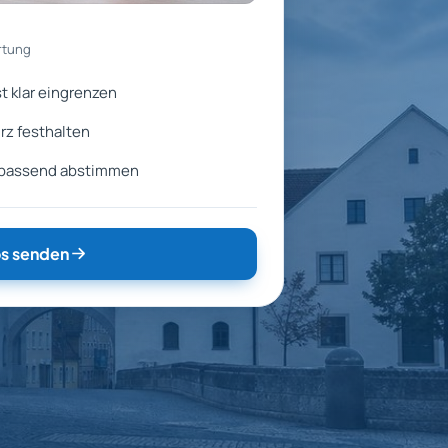
rtung
t klar eingrenzen
rz festhalten
 passend abstimmen
s senden