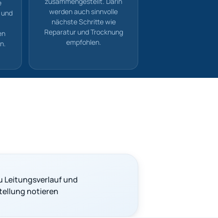
zusammengestellt. Darin
e
werden auch sinnvolle
 und
nächste Schritte wie
Reparatur und Trocknung
en
empfohlen.
n.
u Leitungsverlauf und
ellung notieren