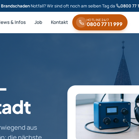
& Brandschaden
·
Notfall? Wir sind oft noch am selben Tag da
·
0800 77 
HOTLINE 24/7
News & Infos
Job
Kontakt
0800 77 11 999
-
tadt
erwiegend aus
n; die nächste