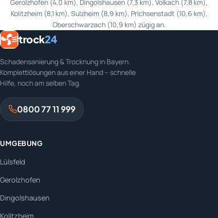
Gerolzhofen (4,0 km), Dingolshausen (7,3 km), Volkach (7,8 km),
Kolitzheim (8,1 km), Sulzheim (8,9 km), Prichsenstadt (10,6 km),
Oberschwarzach (10,9 km) zügig an.
trock
24
Schadensanierung & Trocknung in Bayern.
Komplettlösungen aus einer Hand – schnelle
Hilfe, noch am selben Tag.
0800 77 11 999
UMGEBUNG
Lülsfeld
Gerolzhofen
Dingolshausen
Kolitzheim