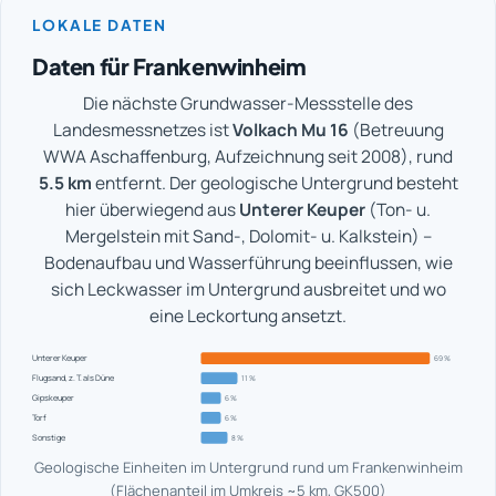
LOKALE DATEN
Daten für Frankenwinheim
Die nächste Grundwasser-Messstelle des
Landesmessnetzes ist
Volkach Mu 16
(Betreuung
WWA Aschaffenburg, Aufzeichnung seit 2008), rund
5.5 km
entfernt. Der geologische Untergrund besteht
hier überwiegend aus
Unterer Keuper
(Ton- u.
Mergelstein mit Sand-, Dolomit- u. Kalkstein) –
Bodenaufbau und Wasserführung beeinflussen, wie
sich Leckwasser im Untergrund ausbreitet und wo
eine Leckortung ansetzt.
Unterer Keuper
69 %
Flugsand, z. T. als Düne
11 %
Gipskeuper
6 %
Torf
6 %
Sonstige
8 %
Geologische Einheiten im Untergrund rund um Frankenwinheim
(Flächenanteil im Umkreis ~5 km, GK500)