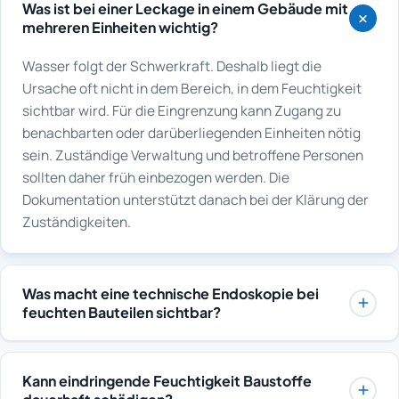
Was ist bei einer Leckage in einem Gebäude mit
mehreren Einheiten wichtig?
Wasser folgt der Schwerkraft. Deshalb liegt die
Ursache oft nicht in dem Bereich, in dem Feuchtigkeit
sichtbar wird. Für die Eingrenzung kann Zugang zu
benachbarten oder darüberliegenden Einheiten nötig
sein. Zuständige Verwaltung und betroffene Personen
sollten daher früh einbezogen werden. Die
Dokumentation unterstützt danach bei der Klärung der
Zuständigkeiten.
Was macht eine technische Endoskopie bei
feuchten Bauteilen sichtbar?
Über eine kleine Öffnung oder vorhandene Zugänge
wird eine flexible Kamerasonde in Hohlräume, Schächte
Kann eindringende Feuchtigkeit Baustoffe
oder Vorwandbereiche geführt. Sichtbar werden