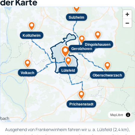
der Karte
Sulzheim
Kolitzheim
Dingolshausen
Gerolzhofen
Lülsfeld
Volkach
Oberschwarzach
Prichsenstadt
MapLibre
Ausgehend von Frankenwinheim fahren wir u. a. Lülsfeld (2,4 km),