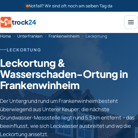
Notfall? Wir sind oft noch am selben Tag da
trock
24
Home
›
Unterfranken
›
Frankenwinheim
›
Leckortung
LECKORTUNG
Leckortung &
Wasserschaden-Ortung in
Frankenwinheim
Der Untergrund rund um Frankenwinheim besteht
überwiegend aus Unterer Keuper; die nächste
Grundwasser-Messstelle liegt rund 5.5 km entfernt – das
beeinflusst, wie sich Leckwasser ausbreitet und wo die
Leckortung ansetzt.