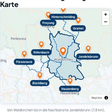
Karte
Hinterschmiding
Freyung
Grainet
Röhrnbach
Jandelsbrunn
Fürsteneck
Büchlberg
Hauzenberg
MapLibre
Von Waldkirchen bis in die Nachbarorte Jandelsbrunn (7,8 km),