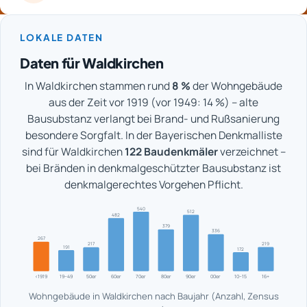
LOKALE DATEN
Daten für Waldkirchen
In Waldkirchen stammen rund
8 %
der Wohngebäude
aus der Zeit vor 1919 (vor 1949: 14 %) – alte
Bausubstanz verlangt bei Brand- und Rußsanierung
besondere Sorgfalt. In der Bayerischen Denkmalliste
sind für Waldkirchen
122 Baudenkmäler
verzeichnet –
bei Bränden in denkmalgeschützter Bausubstanz ist
denkmalgerechtes Vorgehen Pflicht.
540
512
482
379
336
267
219
217
191
172
<1919
19–49
50er
60er
70er
80er
90er
00er
10–15
16+
Wohngebäude in Waldkirchen nach Baujahr (Anzahl, Zensus