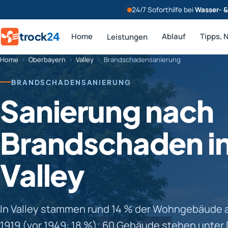
24/7 Soforthilfe bei
Wasser- 
trock
24
Home
Ablauf
Tipps, 
Leistungen
Home
›
Oberbayern
›
Valley
›
Brandschadensanierung
BRANDSCHADENSANIERUNG
Sanierung nach
Brandschaden i
Valley
In Valley stammen rund 14 % der Wohngebäude au
1919 (vor 1949: 18 %); 60 Gebäude stehen unte