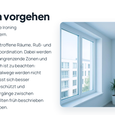
n vorgehen
e Ironing
ern.
betroffene Räume, Ruß- und
oordination. Dabei werden
 angrenzende Zonen und
h ist zu beachten:
ialwege werden nicht
sst sich besser
eschützt und
ergänge zwischen
llten früh beschrieben
ben.