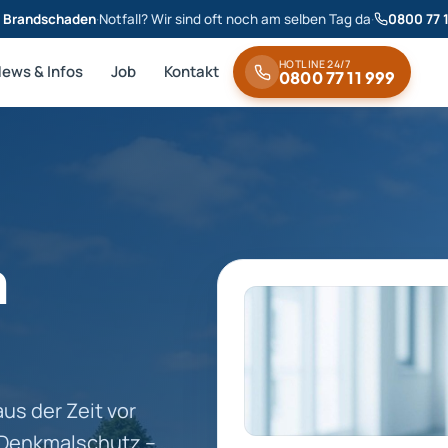
& Brandschaden
·
Notfall? Wir sind oft noch am selben Tag da
·
0800 77 
HOTLINE 24/7
News & Infos
Job
Kontakt
0800 77 11 999
n
s der Zeit vor
r Denkmalschutz –