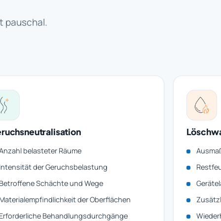
t pauschal.
ruchsneutralisation
Löschw
Anzahl belasteter Räume
Ausmaß
Intensität der Geruchsbelastung
Restfeu
Betroffene Schächte und Wege
Gerätel
Materialempfindlichkeit der Oberflächen
Zusätz
Erforderliche Behandlungsdurchgänge
Wiederh