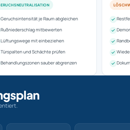
ERUCHSNEUTRALISATION
LÖSCHW
Geruchsintensität je Raum abgleichen
Restf
Rußniederschlag mitbewerten
Demon
Lüftungswege mit einbeziehen
Randbe
Türspalten und Schächte prüfen
Wieder
Behandlungszonen sauber abgrenzen
Dokume
ngsplan
ntiert.