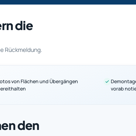
rn die
rte Rückmeldung.
otos von Flächen und Übergängen
Demontage
ereithalten
vorab noti
men den