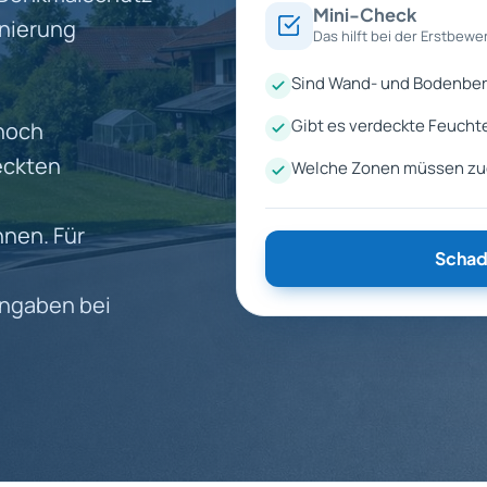
Mini-Check
anierung
Das hilft bei der Erstbewe
Sind Wand- und Bodenber
Gibt es verdeckte Feucht
 noch
eckten
Welche Zonen müssen zuer
nen. Für
Schad
Angaben bei