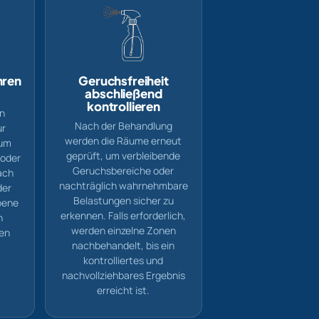
hren
Geruchsfreiheit
abschließend
kontrollieren
n
Nach der Behandlung
ur
werden die Räume erneut
zum
geprüft, um verbleibende
 oder
Geruchsbereiche oder
ach
nachträglich wahrnehmbare
der
Belastungen sicher zu
ebene
erkennen. Falls erforderlich,
n
werden einzelne Zonen
en
nachbehandelt, bis ein
kontrolliertes und
nachvollziehbares Ergebnis
erreicht ist.