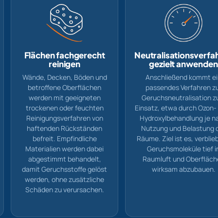
Flächen fachgerecht
Neutralisationsverfa
reinigen
gezielt anwenden
Wände, Decken, Böden und
Anschließend kommt ei
betroffene Oberflächen
passendes Verfahren z
werden mit geeigneten
Geruchsneutralisation 
trockenen oder feuchten
Einsatz, etwa durch Ozon-
Reinigungsverfahren von
Hydroxylbehandlung je n
haftenden Rückständen
Nutzung und Belastung 
befreit. Empfindliche
Räume. Ziel ist es, verbli
Materialien werden dabei
Geruchsmoleküle tief i
abgestimmt behandelt,
Raumluft und Oberfläch
damit Geruchsstoffe gelöst
wirksam abzubauen.
werden, ohne zusätzliche
Schäden zu verursachen.