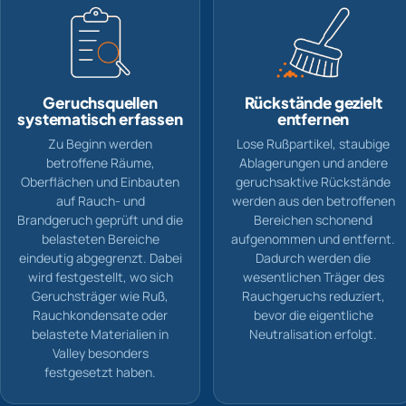
Geruchsquellen
Rückstände gezielt
systematisch erfassen
entfernen
Zu Beginn werden
Lose Rußpartikel, staubige
betroffene Räume,
Ablagerungen und andere
Oberflächen und Einbauten
geruchsaktive Rückstände
auf Rauch- und
werden aus den betroffenen
Brandgeruch geprüft und die
Bereichen schonend
belasteten Bereiche
aufgenommen und entfernt.
eindeutig abgegrenzt. Dabei
Dadurch werden die
wird festgestellt, wo sich
wesentlichen Träger des
Geruchsträger wie Ruß,
Rauchgeruchs reduziert,
Rauchkondensate oder
bevor die eigentliche
belastete Materialien in
Neutralisation erfolgt.
Valley besonders
festgesetzt haben.