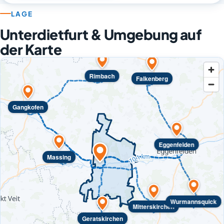
LAGE
Unterdietfurt & Umgebung auf
der Karte
Rimbach
Falkenberg
Gangkofen
Eggenfelden
Massing
Wurmannsquick
Mitterskirchen
Geratskirchen