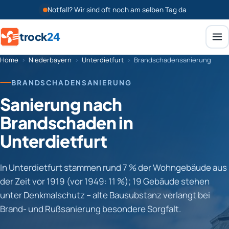
Notfall? Wir sind oft noch am selben Tag da
trock
24
Home
›
Niederbayern
›
Unterdietfurt
›
Brandschadensanierung
BRANDSCHADENSANIERUNG
Sanierung nach
Brandschaden in
Unterdietfurt
In Unterdietfurt stammen rund 7 % der Wohngebäude aus
der Zeit vor 1919 (vor 1949: 11 %); 19 Gebäude stehen
unter Denkmalschutz – alte Bausubstanz verlangt bei
Brand- und Rußsanierung besondere Sorgfalt.