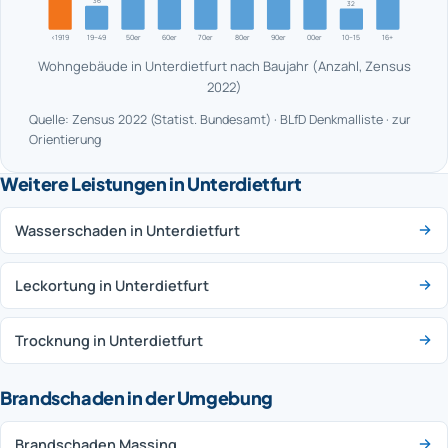
36
32
<1919
19–49
50er
60er
70er
80er
90er
00er
10–15
16+
Wohngebäude in Unterdietfurt nach Baujahr (Anzahl, Zensus
2022)
Quelle: Zensus 2022 (Statist. Bundesamt) · BLfD Denkmalliste · zur
Orientierung
Weitere Leistungen in Unterdietfurt
Wasserschaden in Unterdietfurt
Leckortung in Unterdietfurt
Trocknung in Unterdietfurt
Brandschaden in der Umgebung
Brandschaden Massing