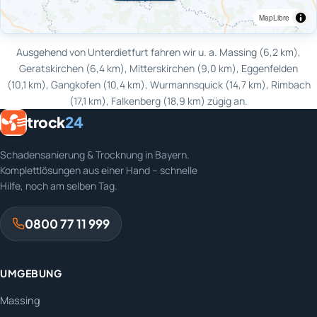
MapLibre
Ausgehend von Unterdietfurt fahren wir u. a. Massing (6,2 km),
Geratskirchen (6,4 km), Mitterskirchen (9,0 km), Eggenfelden
(10,1 km), Gangkofen (10,4 km), Wurmannsquick (14,7 km), Rimbach
(17,1 km), Falkenberg (18,9 km) zügig an.
trock
24
Schadensanierung & Trocknung in Bayern.
Komplettlösungen aus einer Hand – schnelle
Hilfe, noch am selben Tag.
0800 77 11 999
UMGEBUNG
Massing