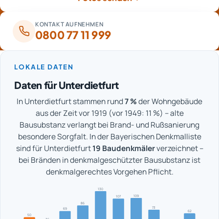
KONTAKT AUFNEHMEN
0800 77 11 999
LOKALE DATEN
Daten für Unterdietfurt
In Unterdietfurt stammen rund
7 %
der Wohngebäude
aus der Zeit vor 1919 (vor 1949: 11 %) – alte
Bausubstanz verlangt bei Brand- und Rußsanierung
besondere Sorgfalt. In der Bayerischen Denkmalliste
sind für Unterdietfurt
19 Baudenkmäler
verzeichnet –
bei Bränden in denkmalgeschützter Bausubstanz ist
denkmalgerechtes Vorgehen Pflicht.
130
109
107
86
73
69
62
50