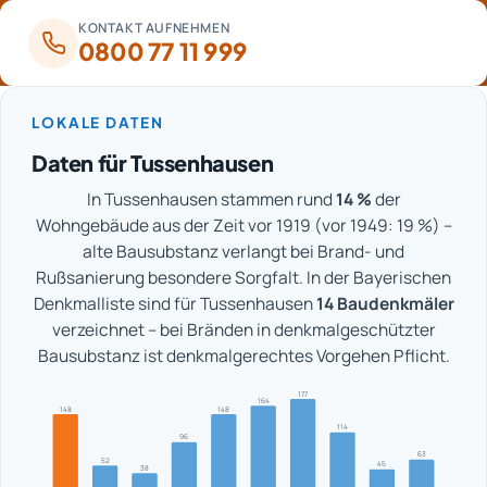
KONTAKT AUFNEHMEN
0800 77 11 999
LOKALE DATEN
Daten für Tussenhausen
In Tussenhausen stammen rund
14 %
der
Wohngebäude aus der Zeit vor 1919 (vor 1949: 19 %) –
alte Bausubstanz verlangt bei Brand- und
Rußsanierung besondere Sorgfalt. In der Bayerischen
Denkmalliste sind für Tussenhausen
14 Baudenkmäler
verzeichnet – bei Bränden in denkmalgeschützter
Bausubstanz ist denkmalgerechtes Vorgehen Pflicht.
177
164
148
148
114
96
63
52
45
38