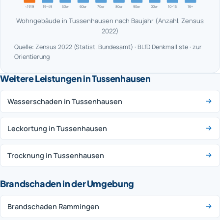
<1919
19–49
50er
60er
70er
80er
90er
00er
10–15
16+
Wohngebäude in Tussenhausen nach Baujahr (Anzahl, Zensus
2022)
Quelle: Zensus 2022 (Statist. Bundesamt) · BLfD Denkmalliste · zur
Orientierung
Weitere Leistungen in Tussenhausen
Wasserschaden in Tussenhausen
Leckortung in Tussenhausen
Trocknung in Tussenhausen
Brandschaden in der Umgebung
Brandschaden Rammingen