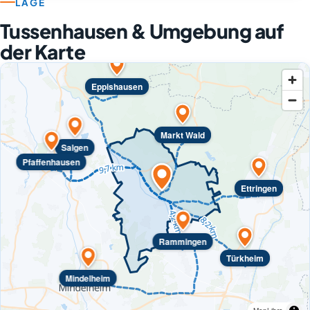
LAGE
Tussenhausen & Umgebung auf
der Karte
Eppishausen
Markt Wald
Salgen
Pfaffenhausen
Ettringen
Rammingen
Türkheim
Mindelheim