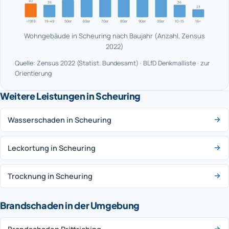
40
36
36
23
<1919
19–49
50er
60er
70er
80er
90er
00er
10–15
16+
Wohngebäude in Scheuring nach Baujahr (Anzahl, Zensus
2022)
Quelle: Zensus 2022 (Statist. Bundesamt) · BLfD Denkmalliste · zur
Orientierung
Weitere Leistungen in Scheuring
Wasserschaden in Scheuring
Leckortung in Scheuring
Trocknung in Scheuring
Brandschaden in der Umgebung