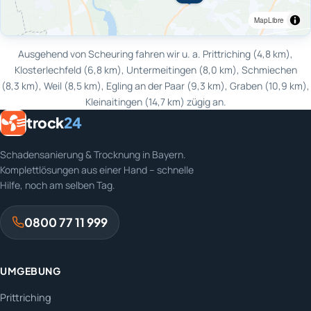
MapLibre
Ausgehend von Scheuring fahren wir u. a. Prittriching (4,8 km),
Klosterlechfeld (6,8 km), Untermeitingen (8,0 km), Schmiechen
(8,3 km), Weil (8,5 km), Egling an der Paar (9,3 km), Graben (10,9 km),
Kleinaitingen (14,7 km) zügig an.
trock
24
Schadensanierung & Trocknung in Bayern.
Komplettlösungen aus einer Hand – schnelle
Hilfe, noch am selben Tag.
0800 77 11 999
UMGEBUNG
Prittriching