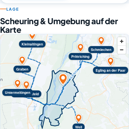
LAGE
Scheuring & Umgebung auf der
Karte
Kleinaitingen
Schmiechen
Prittriching
Graben
Egling an der Paar
Untermeitingen
Klosterlechfeld
Weil