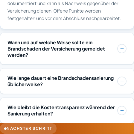
dokumentiert und kann als Nachweis gegenüber der
Versicherung dienen. Offene Punkte werden
festgehalten und vor dem Abschluss nachgearbeitet.
Wann und auf welche Weise sollte ein
Brandschaden der Versicherung gemeldet
werden?
Die Meldung sollte möglichst umgehend erfolgen, weil
viele Verträge eine unverzügliche Anzeige verlangen.
Wie lange dauert eine Brandschadensanierung
Für die erste Meldung reichen Angaben zu Zeitpunkt,
üblicherweise?
Ursache, betroffenen Räumen und ein erster Eindruck
Die Dauer richtet sich nach dem Schadensumfang und
vom Umfang. Fotos und ein Feuerwehrbericht können
lässt sich erst nach der Analyse seriös eingrenzen.
später ergänzt werden. Bis zur Begutachtung sollte das
Wie bleibt die Kostentransparenz während der
Kleinere Rußschäden ohne Löschwasser sind deutlich
Schadensbild nach Möglichkeit nicht verändert
Sanierung erhalten?
früher abgeschlossen als Schäden mit durchnässten
werden.
Grundlage ist ein dokumentiertes Sanierungskonzept
Bodenaufbauten. Trocknung und
NÄCHSTER SCHRITT