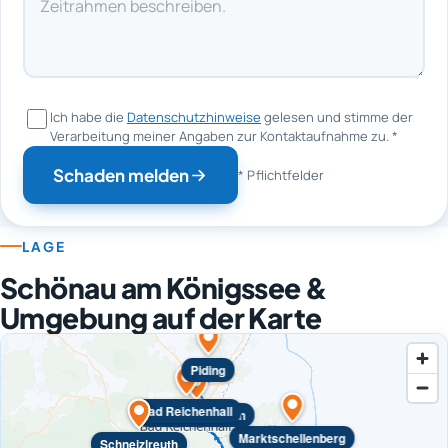
Ich habe die
Datenschutzhinweise
gelesen und stimme der
Verarbeitung meiner Angaben zur Kontaktaufnahme zu.
*
Schaden melden
* Pflichtfelder
LAGE
Schönau am Königssee &
Umgebung auf der Karte
Piding
Bad Reichenhall
Bayerisch Gmain
Marktschellenberg
Schneizlreuth