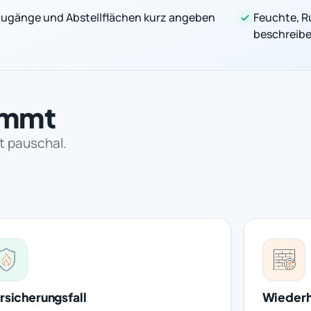
ugänge und Abstellflächen kurz angeben
Feuchte, R
beschreib
immt
t pauschal.
rsicherungsfall
Wiederh