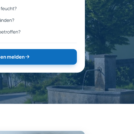
 feucht?
Wänden?
betroffen?
en melden