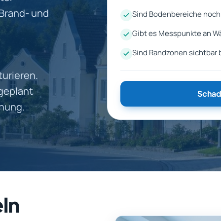
 Brand- und
Sind Bodenbereiche noch
Gibt es Messpunkte an 
Sind Randzonen sichtbar 
turieren.
geplant
Schad
dnung.
eln