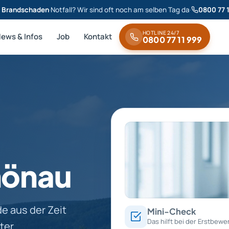
& Brandschaden
·
Notfall? Wir sind oft noch am selben Tag da
·
0800 77 
HOTLINE 24/7
News & Infos
Job
Kontakt
0800 77 11 999
hönau
 aus der Zeit
Mini-Check
Das hilft bei der Erstbewe
ter