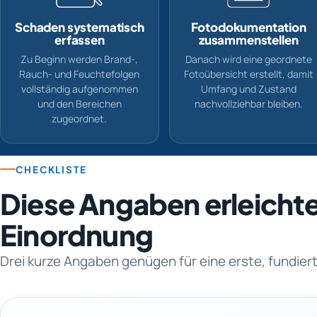
Schaden systematisch
Fotodokumentation
erfassen
zusammenstellen
Zu Beginn werden Brand-,
Danach wird eine geordnete
Rauch- und Feuchtefolgen
Fotoübersicht erstellt, damit
vollständig aufgenommen
Umfang und Zustand
und den Bereichen
nachvollziehbar bleiben.
zugeordnet.
CHECKLISTE
Diese Angaben erleichte
Einordnung
Drei kurze Angaben genügen für eine erste, fundie