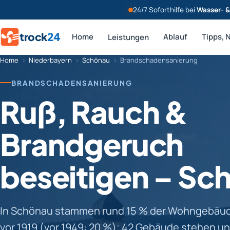
24/7 Soforthilfe bei
Wasser- 
trock
24
Home
Ablauf
Tipps, 
Leistungen
Home
›
Niederbayern
›
Schönau
›
Brandschadensanierung
BRANDSCHADENSANIERUNG
Ruß, Rauch &
Brandgeruch
beseitigen – Sc
In Schönau stammen rund 15 % der Wohngebäude
vor 1919 (vor 1949: 20 %); 42 Gebäude stehen un