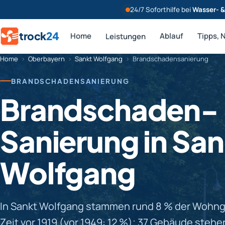
24/7 Soforthilfe bei
Wasser- 
trock
24
Home
Ablauf
Tipps, 
Leistungen
Home
›
Oberbayern
›
Sankt Wolfgang
›
Brandschadensanierung
BRANDSCHADENSANIERUNG
Brandschaden-
Sanierung in San
Wolfgang
In Sankt Wolfgang stammen rund 8 % der Wohn
Zeit vor 1919 (vor 1949: 12 %); 37 Gebäude stehe