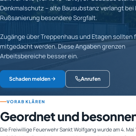
Denkmalschutz – alte Bausubstanz verlangt bei
Rußsanierung besondere Sorgfalt.
Zugänge über Treppenhaus und Etagen sollten 
mitgedacht werden. Diese Angaben grenzen
Arbeitsbereiche besser ein.
Schaden melden
Anrufen
VORAB KLÄREN
Geordnet und besonne
Die Freiwillige Feuerwehr Sankt Wolfgang wurde am 4. Mai