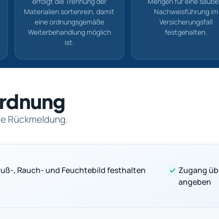
erfolgt die Trennung der
Mengen für eine saube
Materialien sortenrein, damit
Nachweisführung im
eine ordnungsgemäße
Versicherungsfall
Weiterbehandlung möglich
festgehalten.
ist.
nordnung
rte Rückmeldung.
uß-, Rauch- und Feuchtebild festhalten
Zugang üb
angeben