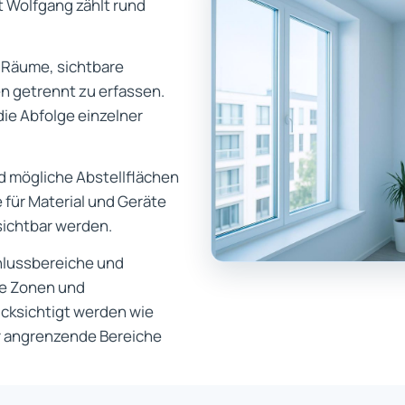
t Wolfgang zählt rund
ne Räume, sichtbare
 getrennt zu erfassen.
ie Abfolge einzelner
 mögliche Abstellflächen
für Material und Geräte
sichtbar werden.
hlussbereiche und
te Zonen und
ücksichtigt werden wie
r angrenzende Bereiche