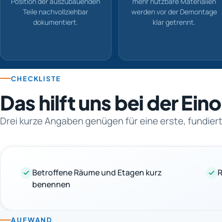
Position der auszubauenden
mehr nutzbare Materialien
Teile nachvollziehbar
werden vor der Demontage
dokumentiert.
klar getrennt.
CHECKLISTE
Das hilft uns bei der Ei
Drei kurze Angaben genügen für eine erste, fundie
Betroffene Räume und Etagen kurz
R
benennen
AUFWAND