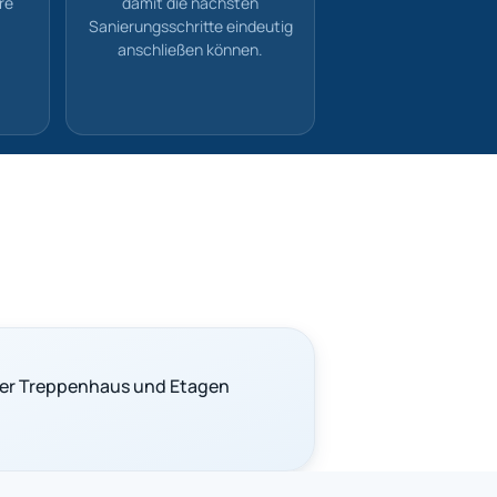
re
damit die nächsten
Sanierungsschritte eindeutig
anschließen können.
er Treppenhaus und Etagen