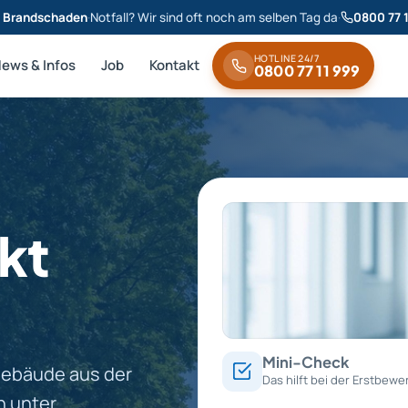
& Brandschaden
·
Notfall? Wir sind oft noch am selben Tag da
·
0800 77 
HOTLINE 24/7
News & Infos
Job
Kontakt
0800 77 11 999
kt
Mini-Check
gebäude aus der
Das hilft bei der Erstbewe
n unter