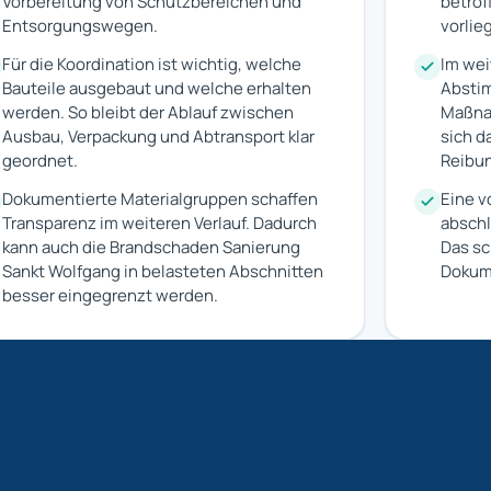
Vorbereitung von Schutzbereichen und
betrof
Entsorgungswegen.
vorlie
Für die Koordination ist wichtig, welche
Im wei
Bauteile ausgebaut und welche erhalten
Absti
werden. So bleibt der Ablauf zwischen
Maßna
Ausbau, Verpackung und Abtransport klar
sich d
geordnet.
Reibun
Dokumentierte Materialgruppen schaffen
Eine vo
Transparenz im weiteren Verlauf. Dadurch
abschl
kann auch die Brandschaden Sanierung
Das sc
Sankt Wolfgang in belasteten Abschnitten
Dokum
besser eingegrenzt werden.