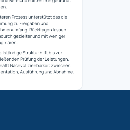
fene Bereiche sollten früh geordnet
gen.
teren Prozess unterstützt das die
mmung zu Freigaben und
hmenumfang. Rückfragen lassen
adurch gezielter und mit weniger
g klären.
llständige Struktur hilft bis zur
ießenden Prüfung der Leistungen.
hafft Nachvollziehbarkeit zwischen
entation, Ausführung und Abnahme.