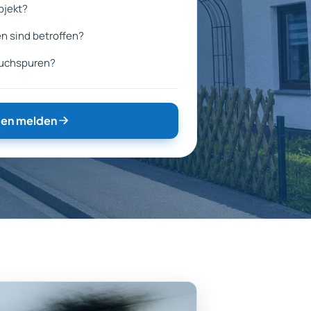
bjekt?
n sind betroffen?
auchspuren?
en melden