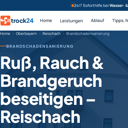
24/7 Soforthilfe bei
Wasser- 
trock
24
Home
Ablauf
Tipps, 
Leistungen
Home
›
Oberbayern
›
Reischach
›
Brandschadensanierung
BRANDSCHADENSANIERUNG
Ruß, Rauch &
Brandgeruch
beseitigen –
Reischach