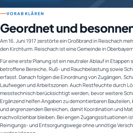
VORAB KLÄREN
Geordnet und besonne
Am 16. Juni 1917 zerstörte ein Großbrand in Reischach me
den Kirchturm. Reischach ist eine Gemeinde in Oberbayern
Für eine erste Planung ist ein neutraler Ablauf in Etappen
betroffene Bereiche, Ruß- und Rauchbelastung sowie Sc
erfasst. Danach folgen die Einordnung von Zugängen, Sc
Laufwegen und Arbeitszonen. Auch Restfeuchte durch Lö
messtechnisch berücksichtigt werden, bevor weitere Schr
Ergänzend helfen Angaben zu demontierbaren Bauteilen, 
und angrenzenden Bereichen, damit Koordination und Ma
nachvollziehbar bleiben. Bei engen Zugangssituationen is
Reinigungs- und Entsorgungswege ohne unnötige Verschl