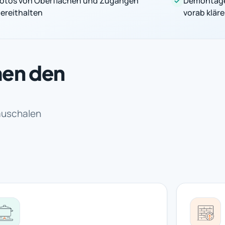
otos von Oberflächen und Zugängen
Demontage
ereithalten
vorab klär
men den
auschalen