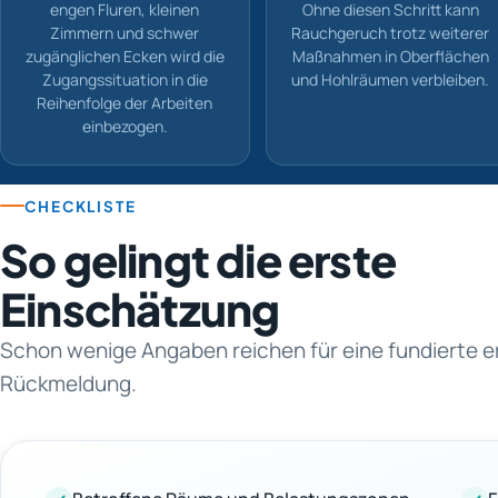
engen Fluren, kleinen
Ohne diesen Schritt kann
Zimmern und schwer
Rauchgeruch trotz weiterer
zugänglichen Ecken wird die
Maßnahmen in Oberflächen
Zugangssituation in die
und Hohlräumen verbleiben.
Reihenfolge der Arbeiten
einbezogen.
CHECKLISTE
So gelingt die erste
Einschätzung
Schon wenige Angaben reichen für eine fundierte e
Rückmeldung.