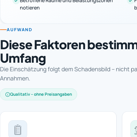
Betroffene Räume und Belastungszonen
F
notieren
b
AUFWAND
Diese Faktoren bestim
Umfang
Die Einschätzung folgt dem Schadensbild – nicht p
Annahmen.
Qualitativ – ohne Preisangaben