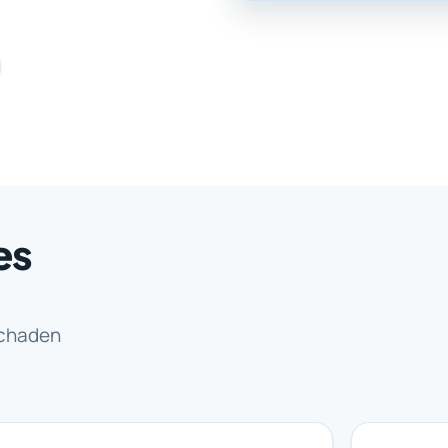
es
schaden