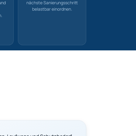
und
nächste Sanierungsschritt
belastbar einordnen.
n.