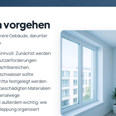
n vorgehen
hrere Gebäude, darunter
.
 sinnvoll: Zunächst werden
hutzanforderungen
hachtbereichen,
schwasser sollte
itte festgelegt werden.
beschädigten Materialien
terialwege
t außerdem wichtig, wie
eppung organisiert