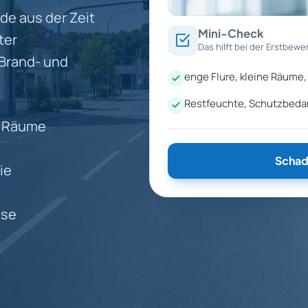
e aus der Zeit
Mini-Check
ter
Das hilft bei der Erstbewe
 Brand- und
enge Flure, kleine Räume,
Restfeuchte, Schutzbedar
e Räume
Schad
ie
ese