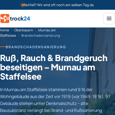
Notfall? Wir sind oft noch am selben Tag da
trock
24
Home
›
Oberbayern
›
Murnau am
Staffelsee
›
Brandschadensanierung
BRANDSCHADENSANIERUNG
Ruß, Rauch & Brandgeruch
beseitigen – Murnau am
Staffelsee
In Murnau am Staffelsee stammen rund 9 % der
Wohngebäude aus der Zeit vor 1919 (vor 1949: 18 %); 97
Gebäude stehen unter Denkmalschutz – alte
Bausubstanz verlangt bei Brand- und Rußsanierung