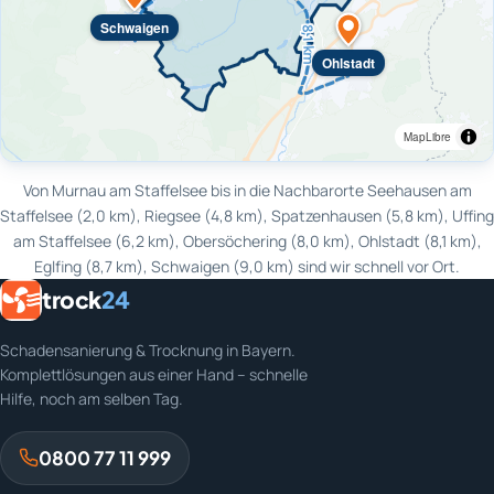
Schwaigen
Ohlstadt
MapLibre
Von Murnau am Staffelsee bis in die Nachbarorte Seehausen am
Staffelsee (2,0 km), Riegsee (4,8 km), Spatzenhausen (5,8 km), Uffing
am Staffelsee (6,2 km), Obersöchering (8,0 km), Ohlstadt (8,1 km),
Eglfing (8,7 km), Schwaigen (9,0 km) sind wir schnell vor Ort.
trock
24
Schadensanierung & Trocknung in Bayern.
Komplettlösungen aus einer Hand – schnelle
Hilfe, noch am selben Tag.
0800 77 11 999