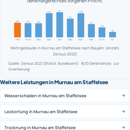
denkmalgerechtes Vorgehen Pflicht.
457
439
438
340
266
258
255
241
182
99
<1919
19–49
50er
60er
70er
80er
90er
00er
10–15
16+
Wohngebäude in Murnau am Staffelsee nach Baujahr (Anzahl,
Zensus 2022)
Quelle: Zensus 2022 (Statist. Bundesamt) · BLfD Denkmalliste · zur
Orientierung
Weitere Leistungen in Murnau am Staffelsee
Wasserschaden in Murnau am Staffelsee
Leckortung in Murnau am Staffelsee
Trocknung in Murnau am Staffelsee