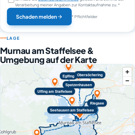
Verarbeitung meiner Angaben zur Kontaktaufnahme zu.
*
Schaden melden
* Pflichtfelder
LAGE
Murnau am Staffelsee &
Umgebung auf der Karte
Obersöchering
Eglfing
Spatzenhausen
Uffing am Staffelsee
Riegsee
Seehausen am Staffelsee