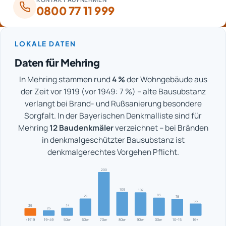
0800 77 11 999
LOKALE DATEN
Daten für Mehring
In Mehring stammen rund
4 %
der Wohngebäude aus
der Zeit vor 1919 (vor 1949: 7 %) – alte Bausubstanz
verlangt bei Brand- und Rußsanierung besondere
Sorgfalt. In der Bayerischen Denkmalliste sind für
Mehring
12 Baudenkmäler
verzeichnet – bei Bränden
in denkmalgeschützter Bausubstanz ist
denkmalgerechtes Vorgehen Pflicht.
200
109
107
83
79
78
56
37
35
25
<1919
19–49
50er
60er
70er
80er
90er
00er
10–15
16+