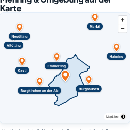
Karte
Marktl
Neuötting
Altötting
Haiming
Emmerting
Kastl
Burghausen
Burgkirchen an der Alz
MapLibre