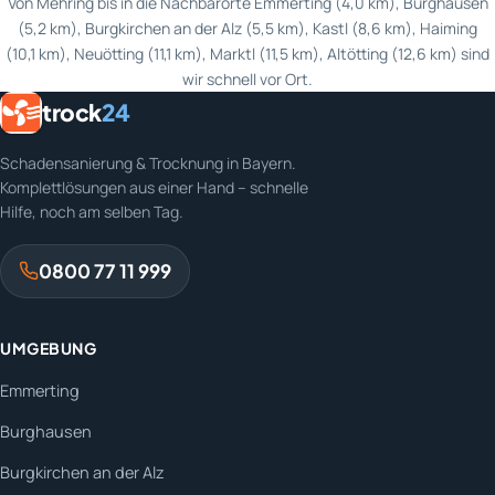
Von Mehring bis in die Nachbarorte Emmerting (4,0 km), Burghausen
(5,2 km), Burgkirchen an der Alz (5,5 km), Kastl (8,6 km), Haiming
(10,1 km), Neuötting (11,1 km), Marktl (11,5 km), Altötting (12,6 km) sind
wir schnell vor Ort.
trock
24
Schadensanierung & Trocknung in Bayern.
Komplettlösungen aus einer Hand – schnelle
Hilfe, noch am selben Tag.
0800 77 11 999
UMGEBUNG
Emmerting
Burghausen
Burgkirchen an der Alz