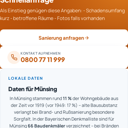
Großflächige Objekte erfordern mehr Abschottungen,
begrenzt den Schadenumfang daher spürbar.
Als Einstieg genügen diese Angaben: - Schadensumfang
längere Transportwege und eine gestaffelte
kurz - betroffene Räume - Fotos falls vorhanden
Bearbeitung. Auch die Zahl gleichzeitig nutzbarer
Zugänge spielt eine Rolle. All das fließt nach der
Begehung in die Zeitplanung ein.
Sanierung anfragen
KONTAKT AUFNEHMEN
0800 77 11 999
LOKALE DATEN
Daten für Münsing
In Münsing stammen rund
11 %
der Wohngebäude aus
der Zeit vor 1919 (vor 1949: 17 %) – alte Bausubstanz
verlangt bei Brand- und Rußsanierung besondere
Sorgfalt. In der Bayerischen Denkmalliste sind für
Münsing
66 Baudenkmäler
verzeichnet – bei Bränden