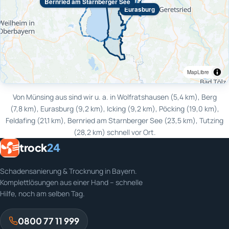
Bernried am Starnberger See
Eurasburg
MapLibre
Von Münsing aus sind wir u. a. in Wolfratshausen (5,4 km), Berg
(7,8 km), Eurasburg (9,2 km), Icking (9,2 km), Pöcking (19,0 km),
Feldafing (21,1 km), Bernried am Starnberger See (23,5 km), Tutzing
(28,2 km) schnell vor Ort.
trock
24
Schadensanierung & Trocknung in Bayern.
Komplettlösungen aus einer Hand – schnelle
Hilfe, noch am selben Tag.
0800 77 11 999