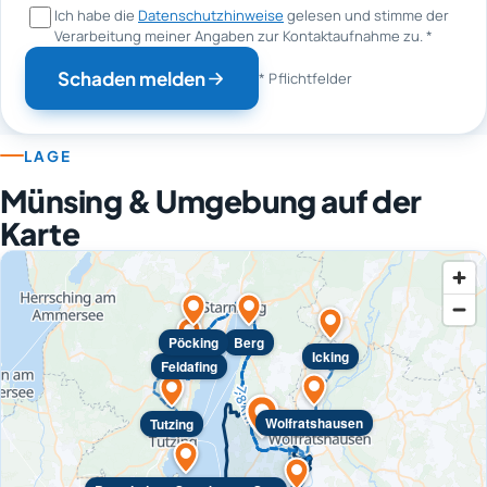
Ich habe die
Datenschutzhinweise
gelesen und stimme der
Verarbeitung meiner Angaben zur Kontaktaufnahme zu.
*
Schaden melden
* Pflichtfelder
LAGE
Münsing & Umgebung auf der
Karte
Pöcking
Berg
Icking
Feldafing
Wolfratshausen
Tutzing