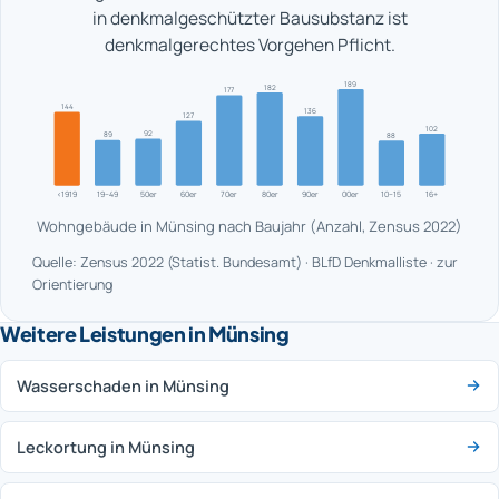
in denkmalgeschützter Bausubstanz ist
denkmalgerechtes Vorgehen Pflicht.
189
182
177
144
136
127
102
92
89
88
<1919
19–49
50er
60er
70er
80er
90er
00er
10–15
16+
Wohngebäude in Münsing nach Baujahr (Anzahl, Zensus 2022)
Quelle: Zensus 2022 (Statist. Bundesamt) · BLfD Denkmalliste · zur
Orientierung
Weitere Leistungen in Münsing
Wasserschaden in Münsing
Leckortung in Münsing