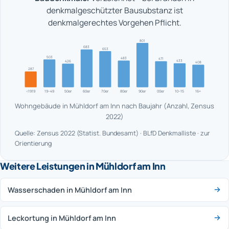
denkmalgeschützter Bausubstanz ist
denkmalgerechtes Vorgehen Pflicht.
801
683
653
503
483
471
433
426
408
287
<1919
19–49
50er
60er
70er
80er
90er
00er
10–15
16+
Wohngebäude in Mühldorf am Inn nach Baujahr (Anzahl, Zensus
2022)
Quelle: Zensus 2022 (Statist. Bundesamt) · BLfD Denkmalliste · zur
Orientierung
Weitere Leistungen in Mühldorf am Inn
Wasserschaden in Mühldorf am Inn
Leckortung in Mühldorf am Inn