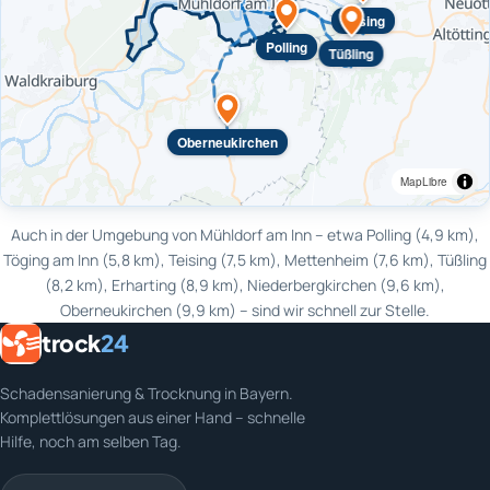
Teising
Polling
Tüßling
Oberneukirchen
MapLibre
Auch in der Umgebung von Mühldorf am Inn – etwa Polling (4,9 km),
Töging am Inn (5,8 km), Teising (7,5 km), Mettenheim (7,6 km), Tüßling
(8,2 km), Erharting (8,9 km), Niederbergkirchen (9,6 km),
Oberneukirchen (9,9 km) – sind wir schnell zur Stelle.
trock
24
Schadensanierung & Trocknung in Bayern.
Komplettlösungen aus einer Hand – schnelle
Hilfe, noch am selben Tag.