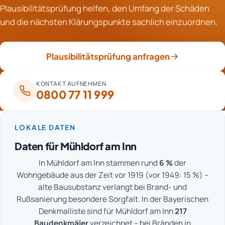
Schadensanalyse.
Plausibilitätsprüfung helfen, den Umfang der Schäden
die Regulierung. Der Bericht der Feuerwehr kann
und die nächsten Klärungspunkte sachlich einzuordnen.
ergänzend angefordert werden. Die
Sanierungsdokumentation ergänzt diese Unterlagen
später.
Plausibilitätsprüfung anfragen
KONTAKT AUFNEHMEN
0800 77 11 999
LOKALE DATEN
Daten für Mühldorf am Inn
In Mühldorf am Inn stammen rund
6 %
der
Wohngebäude aus der Zeit vor 1919 (vor 1949: 15 %) –
alte Bausubstanz verlangt bei Brand- und
Rußsanierung besondere Sorgfalt. In der Bayerischen
Denkmalliste sind für Mühldorf am Inn
217
Baudenkmäler
verzeichnet – bei Bränden in