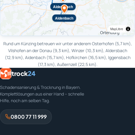
Aldersbach
Aidenbach
MapLibre
Rund um Künzing betreuen wir unter anderem Osterhofen (5,7 km),
Vilshofen an der Donau (9,3 km), Winzer (10,3 km), Aldersbach
(12,9 km), Aidenbach (15,7 km), Hofkirchen (16,5 km), Iggensbach
(17,3 km), Außernzell (22,5 km).
trock
24
Schadensanierung & Trocknung in Bayern.
Komplettlösungen aus einer Hand – schnelle
Hilfe, noch am selben Tag.
0800 77 11 999