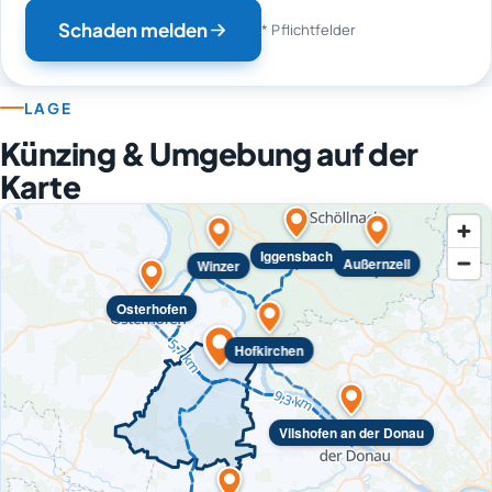
Schaden melden
* Pflichtfelder
LAGE
Künzing & Umgebung auf der
Karte
Iggensbach
Außernzell
Winzer
Osterhofen
Hofkirchen
Vilshofen an der Donau