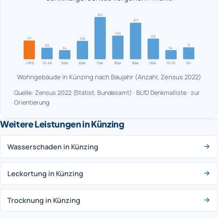
251
217
140
123
111
109
71
69
54
54
<1919
19–49
50er
60er
70er
80er
90er
00er
10–15
16+
Wohngebäude in Künzing nach Baujahr (Anzahl, Zensus 2022)
Quelle: Zensus 2022 (Statist. Bundesamt) · BLfD Denkmalliste · zur
Orientierung
Weitere Leistungen in Künzing
Wasserschaden in Künzing
Leckortung in Künzing
Trocknung in Künzing