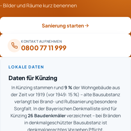
Arbeiten schafft Klarheit über den Umfang.
- Bilder und Räume kurz benennen
und Wertgegenstände werden vorher geprüft und bei
Bedarf geschützt. Zugänge werden gekennzeichnet,
damit niemand die Räume versehentlich betritt.
Sanierung starten
KONTAKT AUFNEHMEN
0800 77 11 999
LOKALE DATEN
Daten für Künzing
In Künzing stammen rund
9 %
der Wohngebäude aus
der Zeit vor 1919 (vor 1949: 15 %) – alte Bausubstanz
verlangt bei Brand- und Rußsanierung besondere
Sorgfalt. In der Bayerischen Denkmalliste sind für
Künzing
26 Baudenkmäler
verzeichnet – bei Bränden
in denkmalgeschützter Bausubstanz ist
denkmalgerechtes Vorgehen Pflicht.