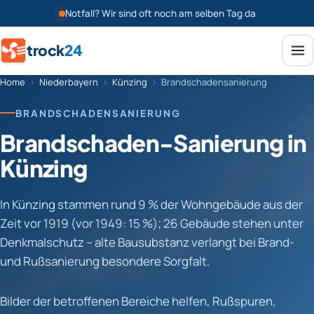
Notfall? Wir sind oft noch am selben Tag da
trock
24
Home
›
Niederbayern
›
Künzing
›
Brandschadensanierung
BRANDSCHADENSANIERUNG
Brandschaden-Sanierung in
Künzing
In Künzing stammen rund 9 % der Wohngebäude aus der
Zeit vor 1919 (vor 1949: 15 %); 26 Gebäude stehen unter
Denkmalschutz – alte Bausubstanz verlangt bei Brand-
und Rußsanierung besondere Sorgfalt.
Bilder der betroffenen Bereiche helfen, Rußspuren,