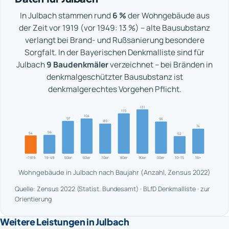
In Julbach stammen rund
6 %
der Wohngebäude aus
der Zeit vor 1919 (vor 1949: 13 %) – alte Bausubstanz
verlangt bei Brand- und Rußsanierung besondere
Sorgfalt. In der Bayerischen Denkmalliste sind für
Julbach
9 Baudenkmäler
verzeichnet – bei Bränden in
denkmalgeschützter Bausubstanz ist
denkmalgerechtes Vorgehen Pflicht.
131
119
104
97
95
89
74
56
54
52
<1919
19–49
50er
60er
70er
80er
90er
00er
10–15
16+
Wohngebäude in Julbach nach Baujahr (Anzahl, Zensus 2022)
Quelle: Zensus 2022 (Statist. Bundesamt) · BLfD Denkmalliste · zur
Orientierung
Weitere Leistungen in Julbach