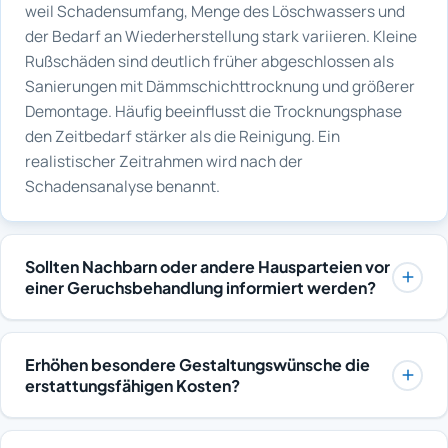
weil Schadensumfang, Menge des Löschwassers und
der Bedarf an Wiederherstellung stark variieren. Kleine
Rußschäden sind deutlich früher abgeschlossen als
Sanierungen mit Dämmschichttrocknung und größerer
Demontage. Häufig beeinflusst die Trocknungsphase
den Zeitbedarf stärker als die Reinigung. Ein
realistischer Zeitrahmen wird nach der
Schadensanalyse benannt.
Sollten Nachbarn oder andere Hausparteien vor
einer Geruchsbehandlung informiert werden?
In Mehrfamilienhäusern ist eine Information sinnvoll,
weil Behandlungsbereiche zeitweise gesperrt sein
Erhöhen besondere Gestaltungswünsche die
können und Lüftungsphasen bemerkbar werden.
erstattungsfähigen Kosten?
Gemeinschaftsflächen wie Treppenhäuser werden bei
Versicherungen übernehmen üblicherweise die
Bedarf einbezogen, wenn Rauch dorthin gezogen ist.