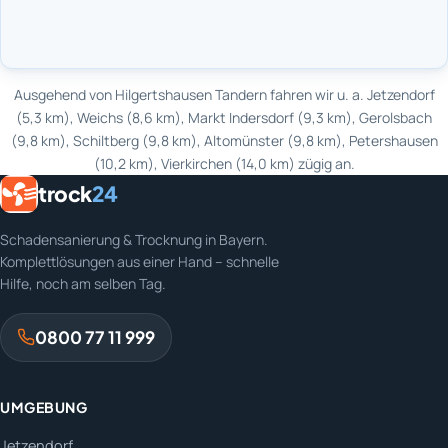
MapLibre
Ausgehend von Hilgertshausen Tandern fahren wir u. a. Jetzendorf
(5,3 km), Weichs (8,6 km), Markt Indersdorf (9,3 km), Gerolsbach
(9,8 km), Schiltberg (9,8 km), Altomünster (9,8 km), Petershausen
(10,2 km), Vierkirchen (14,0 km) zügig an.
trock
24
Schadensanierung & Trocknung in Bayern.
Komplettlösungen aus einer Hand – schnelle
Hilfe, noch am selben Tag.
0800 77 11 999
UMGEBUNG
Jetzendorf