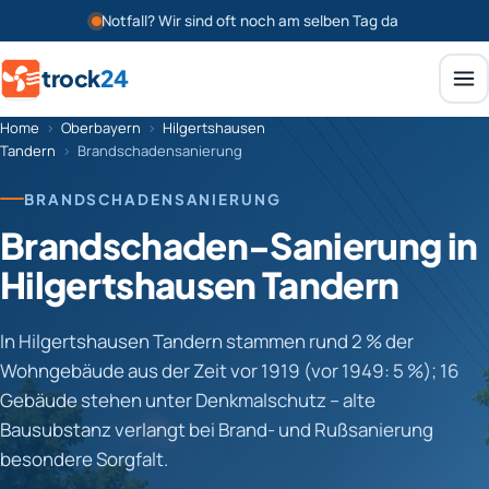
Notfall? Wir sind oft noch am selben Tag da
trock
24
Home
›
Oberbayern
›
Hilgertshausen
Tandern
›
Brandschadensanierung
BRANDSCHADENSANIERUNG
Brandschaden-Sanierung in
Hilgertshausen Tandern
In Hilgertshausen Tandern stammen rund 2 % der
Wohngebäude aus der Zeit vor 1919 (vor 1949: 5 %); 16
Gebäude stehen unter Denkmalschutz – alte
Bausubstanz verlangt bei Brand- und Rußsanierung
besondere Sorgfalt.