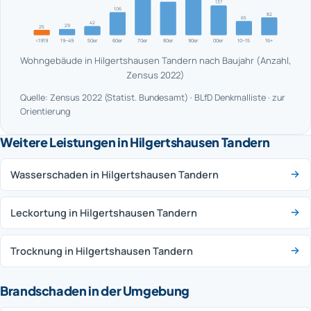
137
106
82
65
42
29
25
<1919
19–49
50er
60er
70er
80er
90er
00er
10–15
16+
Wohngebäude in Hilgertshausen Tandern nach Baujahr (Anzahl,
Zensus 2022)
Quelle: Zensus 2022 (Statist. Bundesamt) · BLfD Denkmalliste · zur
Orientierung
Weitere Leistungen in Hilgertshausen Tandern
Wasserschaden in Hilgertshausen Tandern
Leckortung in Hilgertshausen Tandern
Trocknung in Hilgertshausen Tandern
Brandschaden in der Umgebung