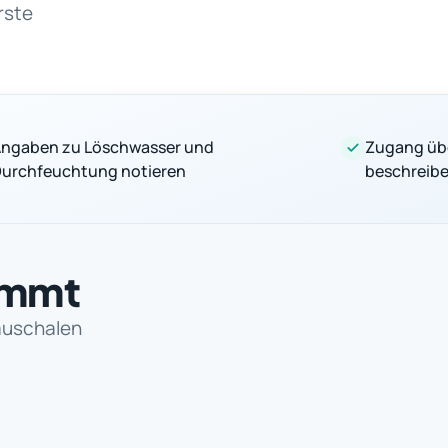
rste
ngaben zu Löschwasser und
Zugang üb
urchfeuchtung notieren
beschreib
immt
auschalen