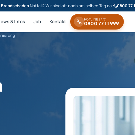
& Brandschaden
·
Notfall? Wir sind oft noch am selben Tag da
·
0800 77 
HOTLINE 24/7
News & Infos
Job
Kontakt
0800 77 11 999
nierung
n