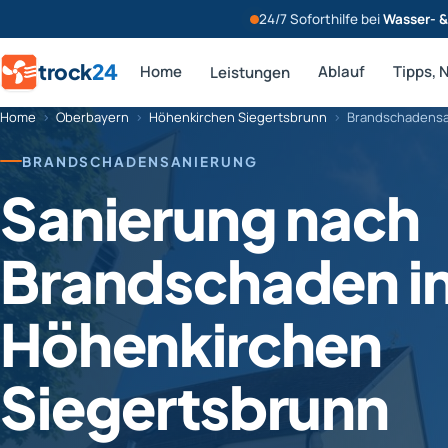
24/7 Soforthilfe bei
Wasser- 
trock
24
Home
Ablauf
Tipps, 
Leistungen
Home
›
Oberbayern
›
Höhenkirchen Siegertsbrunn
›
Brandschadensa
BRANDSCHADENSANIERUNG
Sanierung nach
Brandschaden i
Höhenkirchen
Siegertsbrunn