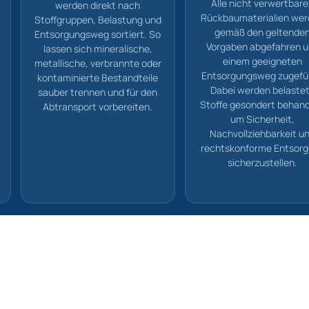
Alle nicht verwertbar
werden direkt nach
Rückbaumaterialien we
Stoffgruppen, Belastung und
gemäß den geltende
Entsorgungsweg sortiert. So
Vorgaben abgefahren 
lassen sich mineralische,
einem geeigneten
metallische, verbrannte oder
Entsorgungsweg zugefü
kontaminierte Bestandteile
Dabei werden belaste
sauber trennen und für den
Stoffe gesondert behand
Abtransport vorbereiten.
um Sicherheit,
Nachvollziehbarkeit u
rechtskonforme Entsor
sicherzustellen.