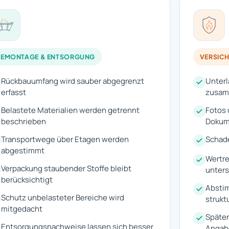
DEMONTAGE & ENTSORGUNG
VERSIC
Rückbauumfang wird sauber abgegrenzt
Unterl
erfasst
zusam
Belastete Materialien werden getrennt
Fotos 
beschrieben
Dokum
Transportwege über Etagen werden
Schade
abgestimmt
Wertre
Verpackung staubender Stoffe bleibt
unters
berücksichtigt
Abstim
Schutz unbelasteter Bereiche wird
strukt
mitgedacht
Später
Entsorgungsnachweise lassen sich besser
Angab