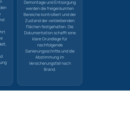
en
Demontage und Entsorgung
rden
werden die freigeräumten
n
Bereiche kontrolliert und der
und
Zustand der verbleibenden
Flächen festgehalten. Die
hrt.
Dokumentation schafft eine
te
klare Grundlage für
elt,
nachfolgende
Sanierungsschritte und die
nd
Abstimmung im
gung
Versicherungsfall nach
Brand.