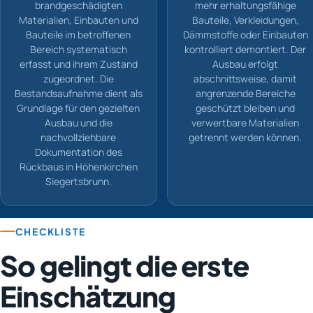
brandgeschädigten
mehr erhaltungsfähige
Materialien, Einbauten und
Bauteile, Verkleidungen,
Bauteile im betroffenen
Dämmstoffe oder Einbauten
Bereich systematisch
kontrolliert demontiert. Der
erfasst und ihrem Zustand
Ausbau erfolgt
zugeordnet. Die
abschnittsweise, damit
Bestandsaufnahme dient als
angrenzende Bereiche
Grundlage für den gezielten
geschützt bleiben und
Ausbau und die
verwertbare Materialien
nachvollziehbare
getrennt werden können.
Dokumentation des
Rückbaus in Höhenkirchen
Siegertsbrunn.
CHECKLISTE
So gelingt die erste
Einschätzung