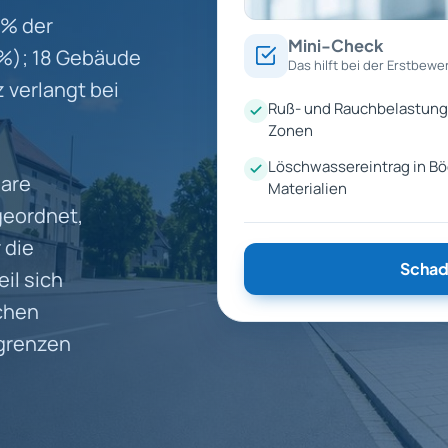
 % der
Mini-Check
 %); 18 Gebäude
Das hilft bei der Erstbewe
 verlangt bei
Ruß- und Rauchbelastung
Zonen
Löschwassereintrag in B
bare
Materialien
geordnet,
 die
Schad
il sich
chen
ngrenzen