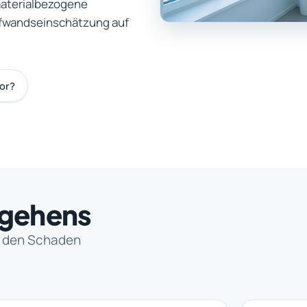
materialbezogene
ufwandseinschätzung auf
or?
orgehens
t den Schaden