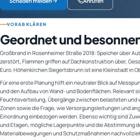
Schaden melden
Anrufen
VORAB KLÄREN
Geordnet und besonne
Großbrand in Rosenheimer Straße 2018: Speicher über Aut
zerstört, Flammen griffen auf Dachkonstruktion über, G
Euro. Höhenkirchen Siegertsbrunn ist eine Kleinstadt in O
Für eine erste Planung hilft ein neutraler Blick auf Messp
und den Aufbau von Wand- und Bodenflächen. Relevant si
Feuchteverteilung, Übergänge zwischen belasteten und 
Zonen sowie die Frage, wie Versorgungsleitungen und ang
Einordnung einbezogen werden. Ebenso wichtig sind Zu
und Etagen, mögliche Lagerpunkte und die Abstimmung de
Materialbewegungen und Schutzmaßnahmen nachvollzieh