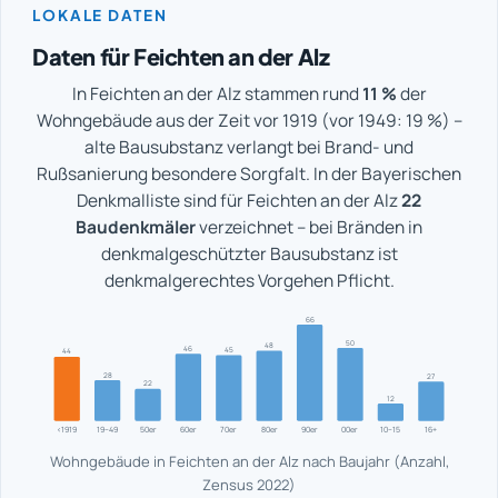
LOKALE DATEN
Daten für Feichten an der Alz
In Feichten an der Alz stammen rund
11 %
der
Wohngebäude aus der Zeit vor 1919 (vor 1949: 19 %) –
alte Bausubstanz verlangt bei Brand- und
Rußsanierung besondere Sorgfalt. In der Bayerischen
Denkmalliste sind für Feichten an der Alz
22
Baudenkmäler
verzeichnet – bei Bränden in
denkmalgeschützter Bausubstanz ist
denkmalgerechtes Vorgehen Pflicht.
66
50
48
46
45
44
28
27
22
12
<1919
19–49
50er
60er
70er
80er
90er
00er
10–15
16+
Wohngebäude in Feichten an der Alz nach Baujahr (Anzahl,
Zensus 2022)