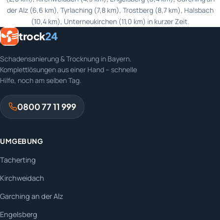
der Alz (6,6 km), Tyrlaching (7,8 km), Trostberg (8,7 km), Halsbach
(10,4 km), Unterneukirchen (11,0 km) in kurzer Zeit.
trock
24
Schadensanierung & Trocknung in Bayern.
Komplettlösungen aus einer Hand – schnelle
Hilfe, noch am selben Tag.
0800 77 11 999
UMGEBUNG
Tacherting
Kirchweidach
Garching an der Alz
Engelsberg