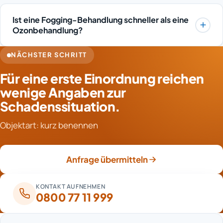
Dann sollte die Begründung genau anhand der
Bereiche oder bei einfachen Malerarbeiten nach
Vertragsbedingungen und der Schadendokumentation
Freigabe kann Mithilfe eher denkbar sein.
Ist eine Fogging-Behandlung schneller als eine
geprüft werden. Häufig lassen sich strittige Positionen
Eigenleistungen sollten vorher mit der Versicherung
Ozonbehandlung?
mit zusätzlichen Nachweisen, Bildern oder einer
abgestimmt werden, damit der Erstattungsanspruch
Die reine Vernebelung ist oft in kurzer Zeit
fachlichen Stellungnahme klären. Alternativ kann der
nicht gefährdet wird.
NÄCHSTER SCHRITT
abgeschlossen, entscheidend bleibt jedoch die
Leistungsumfang angepasst und priorisiert werden,
Für eine erste Einordnung reichen
Einwirkphase, in der das Aerosol die Geruchsstoffe
ohne das Sanierungsziel zu gefährden. Eine
bindet. Ozon braucht dagegen längere
wenige Angaben zur
transparente Aufstellung der Positionen erleichtert die
zusammenhängende Einwirkzeiten im geschlossenen
Klärung.
Schadenssituation.
Raum. In der Praxis gleichen sich die Gesamtzeiten
Objektart: kurz benennen
häufig an, weil beide Verfahren Vorbereitung, Lüftung
und Kontrolle erfordern. Maßgeblich bleibt die
Intensität des Schadens.
Anfrage übermitteln
KONTAKT AUFNEHMEN
0800 77 11 999