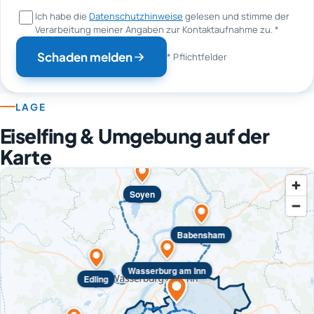
Ich habe die
Datenschutzhinweise
gelesen und stimme der
Verarbeitung meiner Angaben zur Kontaktaufnahme zu.
*
Schaden melden
* Pflichtfelder
LAGE
Eiselfing & Umgebung auf der
Karte
Soyen
Babensham
Wasserburg am Inn
Edling