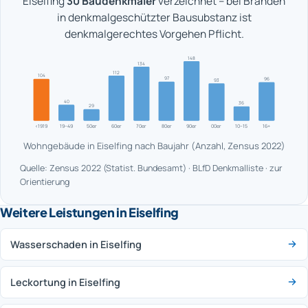
Eiselfing
30 Baudenkmäler
verzeichnet – bei Bränden
in denkmalgeschützter Bausubstanz ist
denkmalgerechtes Vorgehen Pflicht.
148
134
112
104
97
96
93
40
36
29
<1919
19–49
50er
60er
70er
80er
90er
00er
10–15
16+
Wohngebäude in Eiselfing nach Baujahr (Anzahl, Zensus 2022)
Quelle: Zensus 2022 (Statist. Bundesamt) · BLfD Denkmalliste · zur
Orientierung
Weitere Leistungen in Eiselfing
Wasserschaden in Eiselfing
Leckortung in Eiselfing