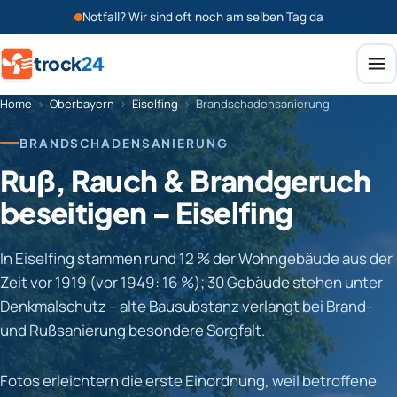
Notfall? Wir sind oft noch am selben Tag da
trock
24
Home
›
Oberbayern
›
Eiselfing
›
Brandschadensanierung
BRANDSCHADENSANIERUNG
Ruß, Rauch & Brandgeruch
beseitigen – Eiselfing
In Eiselfing stammen rund 12 % der Wohngebäude aus der
Zeit vor 1919 (vor 1949: 16 %); 30 Gebäude stehen unter
Denkmalschutz – alte Bausubstanz verlangt bei Brand-
und Rußsanierung besondere Sorgfalt.
Fotos erleichtern die erste Einordnung, weil betroffene