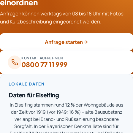
finalen Messwerte fest. Für die Versicherung dient es
einordnen
greifen die einzelnen Schritte sauber ineinander.
als Nachweis des Sanierungsabschlusses, für
Anfragen können werktags von 08 bis 18 Uhr mit Fotos
Eigentümer und Mieter als Absicherung bei späteren
und Kurzbeschreibung eingeordnet werden.
Rückfragen. Verbleibende Restpunkte werden mit einer
Frist zur Nacharbeit aufgenommen.
Anfrage starten
KONTAKT AUFNEHMEN
0800 77 11 999
LOKALE DATEN
Daten für Eiselfing
In Eiselfing stammen rund
12 %
der Wohngebäude aus
der Zeit vor 1919 (vor 1949: 16 %) – alte Bausubstanz
verlangt bei Brand- und Rußsanierung besondere
Sorgfalt. In der Bayerischen Denkmalliste sind für