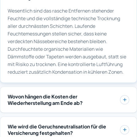
Wesentlich sind das rasche Entfernen stehender
Feuchte und die vollständige technische Trocknung
aller durchnässten Schichten. Laufende
Feuchtemessungen stellen sicher, dass keine
verdeckten Nässebereiche bestehen bleiben.
Durchfeuchtete organische Materialien wie
Dämmstoffe oder Tapeten werden ausgebaut, statt sie
mit Risiko zu trocknen. Eine kontrollierte Luftführung
reduziert zusätzlich Kondensation in kühleren Zonen.
Wovon hängen die Kosten der
Wiederherstellung am Ende ab?
Entscheidend sind die Flächen, die neu beschichtet
oder verputzt werden müssen, die Art der Oberflächen
Wie wird die Geruchsneutralisation für die
und der Umfang ausgebauter Bauteile, die ersetzt
Versicherung festgehalten?