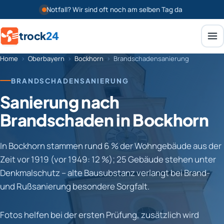
Notfall? Wir sind oft noch am selben Tag da
trock
24
Home
›
Oberbayern
›
Bockhorn
›
Brandschadensanierung
BRANDSCHADENSANIERUNG
Sanierung nach
Brandschaden in Bockhorn
In Bockhorn stammen rund 6 % der Wohngebäude aus der
Zeit vor 1919 (vor 1949: 12 %); 25 Gebäude stehen unter
Denkmalschutz – alte Bausubstanz verlangt bei Brand-
und Rußsanierung besondere Sorgfalt.
Fotos helfen bei der ersten Prüfung, zusätzlich wird