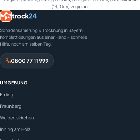
(13,0 km) zügig an.
trock
24
Schadensanierung & Trocknung in Bayern.
Komplettlösungen aus einer Hand – schnelle
Hilfe, noch am selben Tag.
0800 77 11 999
UMGEBUNG
Erding
Fraunberg
Walpertskirchen
Inning am Holz