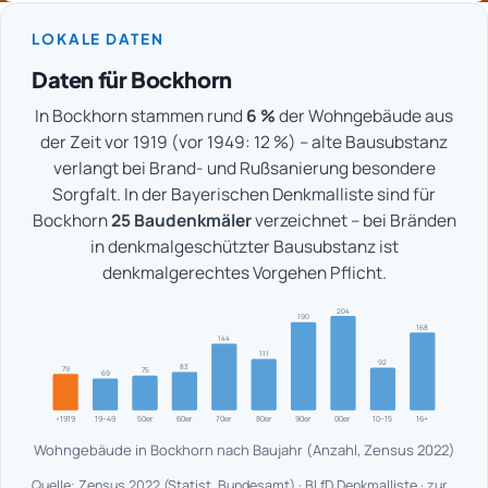
LOKALE DATEN
Daten für Bockhorn
In Bockhorn stammen rund
6 %
der Wohngebäude aus
der Zeit vor 1919 (vor 1949: 12 %) – alte Bausubstanz
verlangt bei Brand- und Rußsanierung besondere
Sorgfalt. In der Bayerischen Denkmalliste sind für
Bockhorn
25 Baudenkmäler
verzeichnet – bei Bränden
in denkmalgeschützter Bausubstanz ist
denkmalgerechtes Vorgehen Pflicht.
204
190
168
144
111
92
83
79
75
69
<1919
19–49
50er
60er
70er
80er
90er
00er
10–15
16+
Wohngebäude in Bockhorn nach Baujahr (Anzahl, Zensus 2022)
Quelle: Zensus 2022 (Statist. Bundesamt) · BLfD Denkmalliste · zur