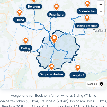
Berglern
Steinkirchen
Fraunberg
Eitting
Inning am Holz
Erding
Walpertskirchen
Lengdorf
MapLibre
Ausgehend von Bockhorn fahren wir u. a. Erding (7,1 km),
Walpertskirchen (7,6 km), Fraunberg (7,8 km), Inning am Holz (10,1 km),
Berglern (10,5 km), Eitting (11,3 km), Lengdorf (11,4 km), Steinkirchen