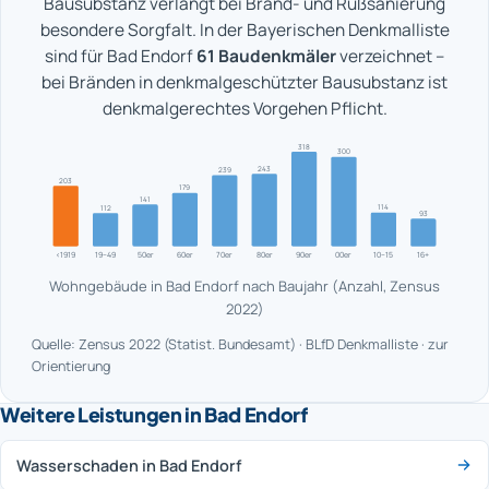
Bausubstanz verlangt bei Brand- und Rußsanierung
besondere Sorgfalt. In der Bayerischen Denkmalliste
sind für Bad Endorf
61 Baudenkmäler
verzeichnet –
bei Bränden in denkmalgeschützter Bausubstanz ist
denkmalgerechtes Vorgehen Pflicht.
318
300
243
239
203
179
141
114
112
93
<1919
19–49
50er
60er
70er
80er
90er
00er
10–15
16+
Wohngebäude in Bad Endorf nach Baujahr (Anzahl, Zensus
2022)
Quelle: Zensus 2022 (Statist. Bundesamt) · BLfD Denkmalliste · zur
Orientierung
Weitere Leistungen in Bad Endorf
Wasserschaden in Bad Endorf