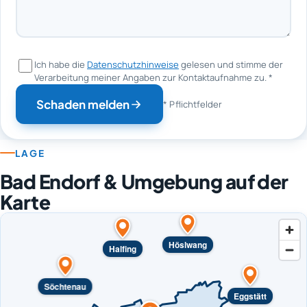
Ich habe die
Datenschutzhinweise
gelesen und stimme der
Verarbeitung meiner Angaben zur Kontaktaufnahme zu.
*
Schaden melden
* Pflichtfelder
LAGE
Bad Endorf & Umgebung auf der
Karte
Höslwang
Halfing
Söchtenau
Eggstätt