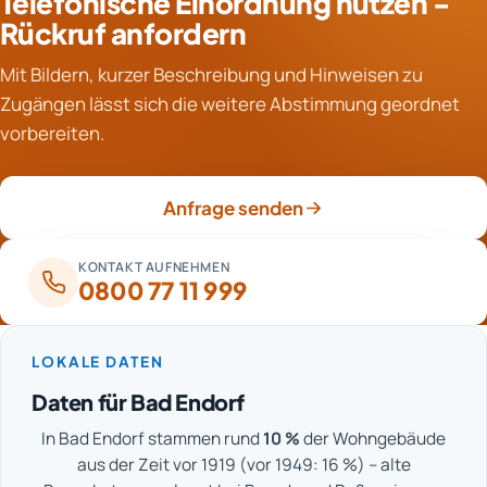
Telefonische Einordnung nutzen -
Zeit stärker festsetzen. Daraus ergibt sich, ob eine
Rückruf anfordern
Behandlung genügt oder mehrere Durchgänge
erforderlich sind.
Mit Bildern, kurzer Beschreibung und Hinweisen zu
Zugängen lässt sich die weitere Abstimmung geordnet
vorbereiten.
Anfrage senden
KONTAKT AUFNEHMEN
0800 77 11 999
LOKALE DATEN
Daten für Bad Endorf
In Bad Endorf stammen rund
10 %
der Wohngebäude
aus der Zeit vor 1919 (vor 1949: 16 %) – alte