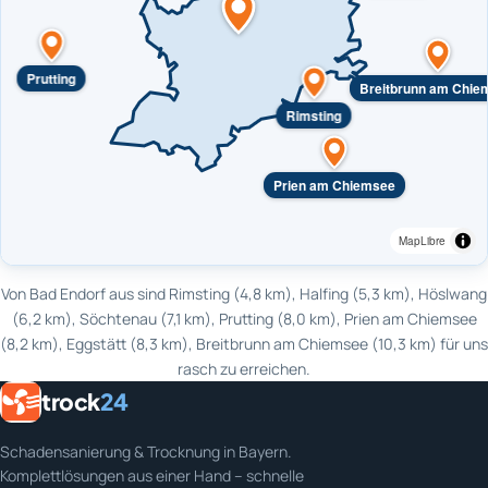
Prutting
Breitbrunn am Chie
Rimsting
Prien am Chiemsee
MapLibre
Von Bad Endorf aus sind Rimsting (4,8 km), Halfing (5,3 km), Höslwang
(6,2 km), Söchtenau (7,1 km), Prutting (8,0 km), Prien am Chiemsee
(8,2 km), Eggstätt (8,3 km), Breitbrunn am Chiemsee (10,3 km) für uns
rasch zu erreichen.
trock
24
Schadensanierung & Trocknung in Bayern.
Komplettlösungen aus einer Hand – schnelle