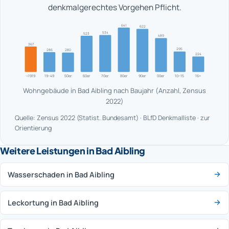
denkmalgerechtes Vorgehen Pflicht.
641
622
534
523
489
367
295
286
280
224
<1919
19–49
50er
60er
70er
80er
90er
00er
10–15
16+
Wohngebäude in Bad Aibling nach Baujahr (Anzahl, Zensus
2022)
Quelle: Zensus 2022 (Statist. Bundesamt) · BLfD Denkmalliste · zur
Orientierung
Weitere Leistungen in Bad Aibling
Wasserschaden in Bad Aibling
Leckortung in Bad Aibling