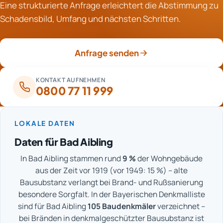
Eine strukturierte Anfrage erleichtert die Abstimmung zu
Schäden durch Löscheinsatz oder Hitze, schafft eine
aufbauen.
Schadensbild, Umfang und nächsten Schritten.
Druckprüfung Klarheit. Die Heizung wird erst nach
dieser Freigabe wieder genutzt.
Anfrage senden
KONTAKT AUFNEHMEN
0800 77 11 999
LOKALE DATEN
Daten für Bad Aibling
In Bad Aibling stammen rund
9 %
der Wohngebäude
aus der Zeit vor 1919 (vor 1949: 15 %) – alte
Bausubstanz verlangt bei Brand- und Rußsanierung
besondere Sorgfalt. In der Bayerischen Denkmalliste
sind für Bad Aibling
105 Baudenkmäler
verzeichnet –
bei Bränden in denkmalgeschützter Bausubstanz ist