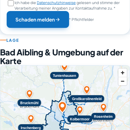
Ich habe die
Datenschutzhinweise
gelesen und stimme der
Verarbeitung meiner Angaben zur Kontaktaufnahme zu.
*
Schaden melden
* Pflichtfelder
LAGE
Bad Aibling & Umgebung auf der
Karte
Tuntenhausen
Großkarolinenfeld
Bruckmühl
Rosenheim
Kolbermoor
Irschenberg