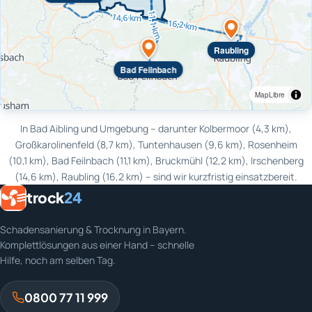
Raubling
Bad Feilnbach
MapLibre
In Bad Aibling und Umgebung – darunter Kolbermoor (4,3 km),
Großkarolinenfeld (8,7 km), Tuntenhausen (9,6 km), Rosenheim
(10,1 km), Bad Feilnbach (11,1 km), Bruckmühl (12,2 km), Irschenberg
(14,6 km), Raubling (16,2 km) – sind wir kurzfristig einsatzbereit.
trock
24
Schadensanierung & Trocknung in Bayern.
Komplettlösungen aus einer Hand – schnelle
Hilfe, noch am selben Tag.
0800 77 11 999