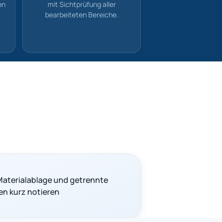
en
mit Sichtprüfung aller
bearbeiteten Bereiche.
aterialablage und getrennte
en kurz notieren