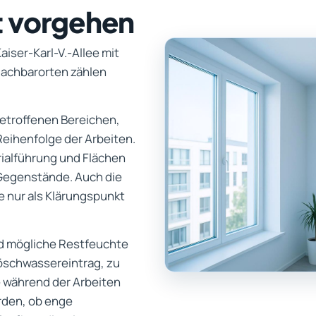
t vorgehen
iser-Karl-V.-Allee mit
achbarorten zählen
 betroffenen Bereichen,
eihenfolge der Arbeiten.
rialführung und Flächen
 Gegenstände. Auch die
e nur als Klärungspunkt
d mögliche Restfeuchte
Löschwassereintrag, zu
e während der Arbeiten
rden, ob enge