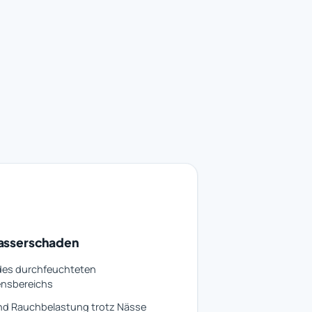
asserschaden
des durchfeuchteten
nsbereichs
nd Rauchbelastung trotz Nässe