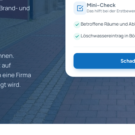
Mini-Check
 Brand- und
Das hilft bei der Erstbewe
Betroffene Räume und Abl
Löschwassereintrag in B
nnen.
Schad
 auf
 eine Firma
t wird.