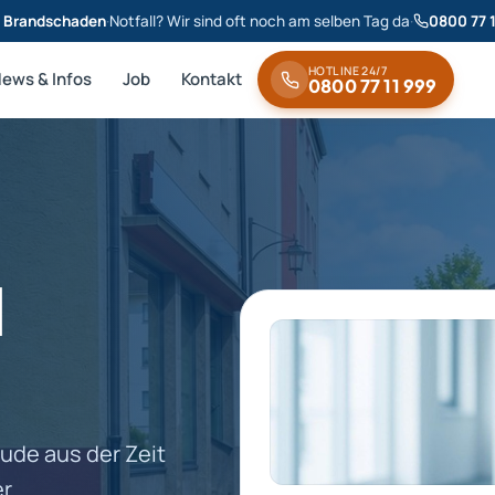
& Brandschaden
·
Notfall? Wir sind oft noch am selben Tag da
·
0800 77 
HOTLINE 24/7
News & Infos
Job
Kontakt
0800 77 11 999
d
de aus der Zeit
er