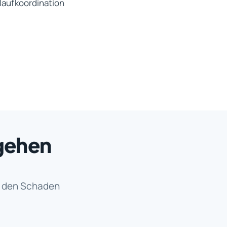
laufkoordination
gehen
t den Schaden