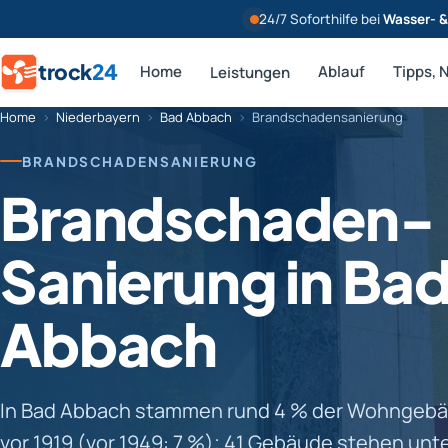
24/7 Soforthilfe bei
Wasser- 
trock
24
Home
Ablauf
Tipps, 
Leistungen
Home
›
Niederbayern
›
Bad Abbach
›
Brandschadensanierung
BRANDSCHADENSANIERUNG
Brandschaden-
Sanierung in Ba
Abbach
In Bad Abbach stammen rund 4 % der Wohngebäu
vor 1919 (vor 1949: 7 %); 41 Gebäude stehen unt