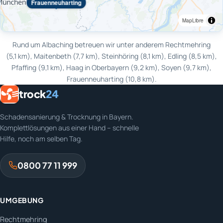
Frauenneuharting
MapLibre
Rund um Albaching betreuen wir unter anderem Rechtmehring
(5,1 km), Maitenbeth (7,7 km), Steinhöring (8,1 km), Edling (8,5 km),
Pfaffing (9,1 km), Haag in Oberbayern (9,2 km), Soyen (9,7 km),
Frauenneuharting (10,8 km).
trock
24
Schadensanierung & Trocknung in Bayern.
Komplettlösungen aus einer Hand – schnelle
Hilfe, noch am selben Tag.
0800 77 11 999
UMGEBUNG
Rechtmehring