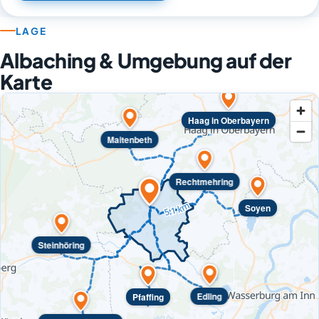
LAGE
Albaching & Umgebung auf der
Karte
Haag in Oberbayern
Maitenbeth
Rechtmehring
Soyen
Steinhöring
Edling
Pfaffing