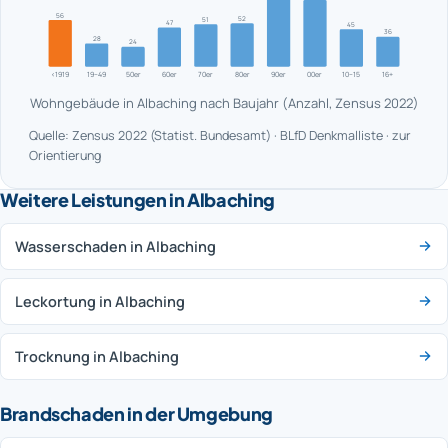
56
52
51
47
45
36
28
24
<1919
19–49
50er
60er
70er
80er
90er
00er
10–15
16+
Wohngebäude in Albaching nach Baujahr (Anzahl, Zensus 2022)
Quelle: Zensus 2022 (Statist. Bundesamt) · BLfD Denkmalliste · zur
Orientierung
Weitere Leistungen in Albaching
Wasserschaden in Albaching
Leckortung in Albaching
Trocknung in Albaching
Brandschaden in der Umgebung