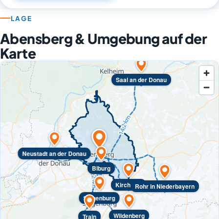
LAGE
Abensberg & Umgebung auf der
Karte
Saal an der Donau
Neustadt an der Donau
Biburg
Kirchdorf
Rohr in Niederbayern
Siegenburg
Wildenberg
Train