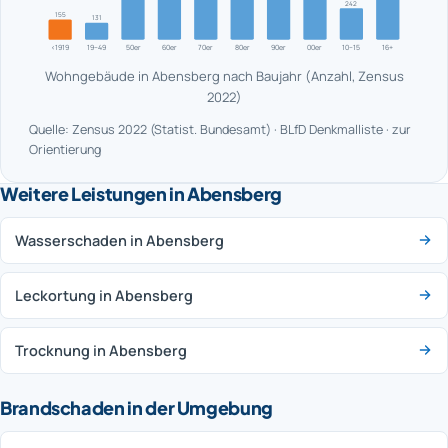
242
155
131
<1919
19–49
50er
60er
70er
80er
90er
00er
10–15
16+
Wohngebäude in Abensberg nach Baujahr (Anzahl, Zensus
2022)
Quelle: Zensus 2022 (Statist. Bundesamt) · BLfD Denkmalliste · zur
Orientierung
Weitere Leistungen in Abensberg
Wasserschaden in Abensberg
Leckortung in Abensberg
Trocknung in Abensberg
Brandschaden in der Umgebung