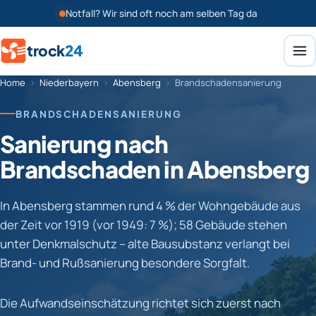
Notfall? Wir sind oft noch am selben Tag da
trock
24
Home
›
Niederbayern
›
Abensberg
›
Brandschadensanierung
BRANDSCHADENSANIERUNG
Sanierung nach
Brandschaden in Abensberg
In Abensberg stammen rund 4 % der Wohngebäude aus
der Zeit vor 1919 (vor 1949: 7 %); 58 Gebäude stehen
unter Denkmalschutz – alte Bausubstanz verlangt bei
Brand- und Rußsanierung besondere Sorgfalt.
Die Aufwandseinschätzung richtet sich zuerst nach