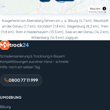
MapLibre
Ausgehend von Abensberg fahren wir u. a. Biburg (4,7 km), Neustadt
an der Donau (7,7 km), Kirchdorf (7,8 km), Siegenburg (8,2 km), Train
(11,8 km), Rohr in Niederbayern (13,5 km), Saal an der Donau (14,2 km),
Wildenberg (14,9 km) zügig an.
trock
24
Schadensanierung & Trocknung in Bayern.
Komplettlösungen aus einer Hand – schnelle
Hilfe, noch am selben Tag.
0800 77 11 999
UMGEBUNG
Biburg