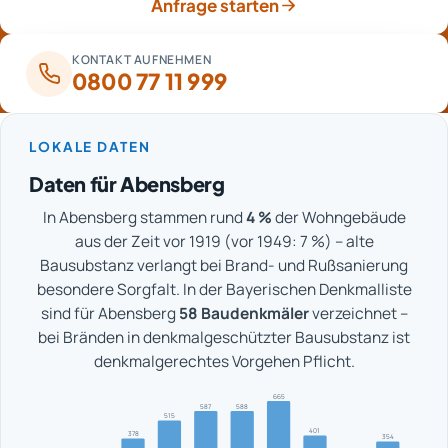
Anfrage starten
KONTAKT AUFNEHMEN
0800 77 11 999
LOKALE DATEN
Daten für Abensberg
In Abensberg stammen rund
4 %
der Wohngebäude
aus der Zeit vor 1919 (vor 1949: 7 %) – alte
Bausubstanz verlangt bei Brand- und Rußsanierung
besondere Sorgfalt. In der Bayerischen Denkmalliste
sind für Abensberg
58 Baudenkmäler
verzeichnet –
bei Bränden in denkmalgeschützter Bausubstanz ist
denkmalgerechtes Vorgehen Pflicht.
665
588
587
515
401
378
354