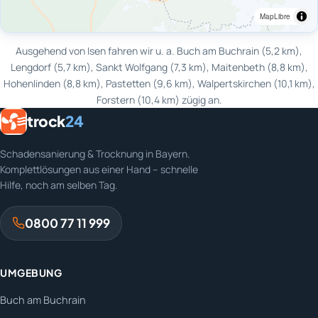
MapLibre
Ausgehend von Isen fahren wir u. a. Buch am Buchrain (5,2 km),
Lengdorf (5,7 km), Sankt Wolfgang (7,3 km), Maitenbeth (8,8 km),
Hohenlinden (8,8 km), Pastetten (9,6 km), Walpertskirchen (10,1 km),
Forstern (10,4 km) zügig an.
trock
24
Schadensanierung & Trocknung in Bayern.
Komplettlösungen aus einer Hand – schnelle
Hilfe, noch am selben Tag.
0800 77 11 999
UMGEBUNG
Buch am Buchrain