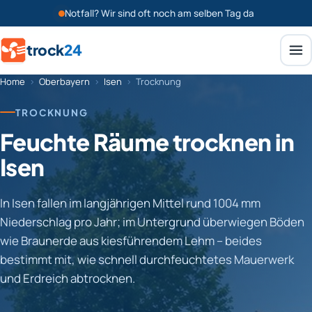
Notfall? Wir sind oft noch am selben Tag da
trock
24
Home
›
Oberbayern
›
Isen
›
Trocknung
TROCKNUNG
Feuchte Räume trocknen in
Isen
In Isen fallen im langjährigen Mittel rund 1004 mm
Niederschlag pro Jahr; im Untergrund überwiegen Böden
wie Braunerde aus kiesführendem Lehm – beides
bestimmt mit, wie schnell durchfeuchtetes Mauerwerk
und Erdreich abtrocknen.