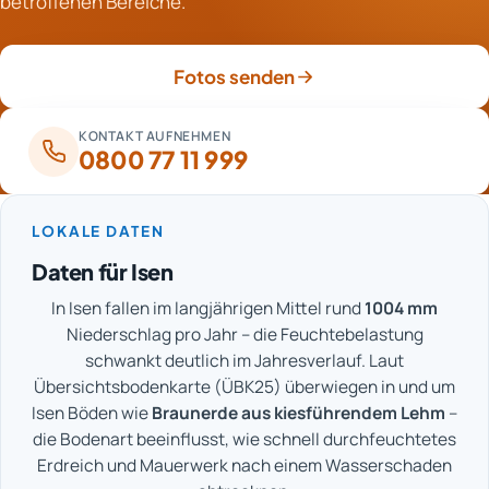
betroffenen Bereiche.
Geruchsneutralisation wird auf den Einzelfall
abgestimmt. Auch die Abstimmung mit der
Versicherung gehört bei Brandschäden zum Ablauf.
Fotos senden
KONTAKT AUFNEHMEN
0800 77 11 999
LOKALE DATEN
Daten für Isen
In Isen fallen im langjährigen Mittel rund
1004 mm
Niederschlag pro Jahr – die Feuchtebelastung
schwankt deutlich im Jahresverlauf. Laut
Übersichtsbodenkarte (ÜBK25) überwiegen in und um
Isen Böden wie
Braunerde aus kiesführendem Lehm
–
die Bodenart beeinflusst, wie schnell durchfeuchtetes
Erdreich und Mauerwerk nach einem Wasserschaden