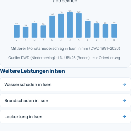
abtrocknen.
125
120
118
108
83
71
70
68
66
63
60
54
J
F
M
A
M
J
J
A
S
O
N
D
Mittlerer Monatsniederschlag in Isen in mm (DWD 1991–2020)
Quelle: DWD (Niederschlag) · LfU ÜBK25 (Boden) · zur Orientierung
Weitere Leistungen in Isen
Wasserschaden in Isen
Brandschaden in Isen
Leckortung in Isen