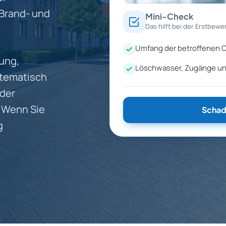
 Brand- und
Mini-Check
Das hilft bei der Erstbewe
Umfang der betroffenen O
ung,
Löschwasser, Zugänge un
stematisch
 der
. Wenn Sie
Schad
g