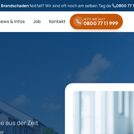
& Brandschaden
·
Notfall? Wir sind oft noch am selben Tag da
·
0800 77 
HOTLINE 24/7
News & Infos
Job
Kontakt
0800 77 11 999
 aus der Zeit
er