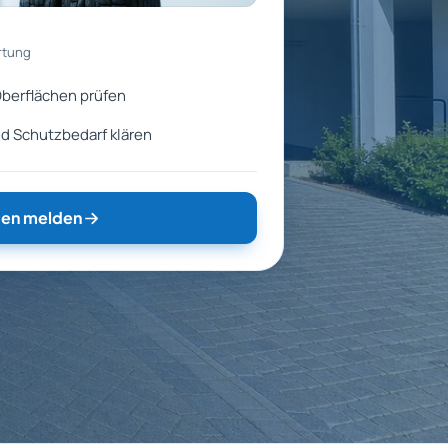
rtung
berflächen prüfen
d Schutzbedarf klären
en melden