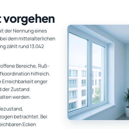
t vorgehen
 mit der Nennung eines
bei dem mittelalterlichen
g zählt rund 13.042
troffene Bereiche, Ruß-
oordination hilfreich.
 Erreichbarkeit enger
d der Zustand
halten werden.
dezustand,
zogen betrachtet. Bei
eichbaren Ecken