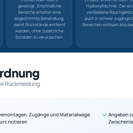
gereinigt. Empfindliche
Hydroxyltechnik. Ziel ist 
Bereiche erhalten eine
verbliebene Rauchgerü
abgestimmte Behandlung,
auch in schwer zugängli
damit Rückstände entfernt
Bereichen wirksam abzub
werden, ohne zusätzliche
Schäden zu verursachen.
nordnung
rte Rückmeldung.
emontagen, Zugänge und Materialwege
Angaben z
urz notieren
Zwischenl