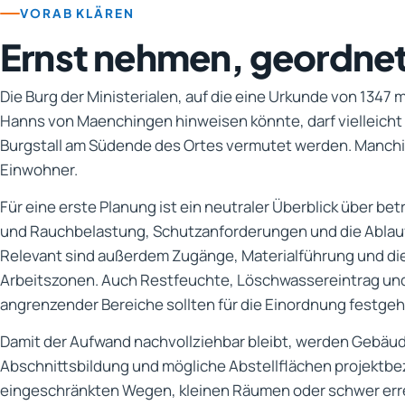
VORAB KLÄREN
Ernst nehmen, geordne
Die Burg der Ministerialen, auf die eine Urkunde von 1347
Hanns von Maenchingen hinweisen könnte, darf vielleicht 
Burgstall am Südende des Ortes vermutet werden. Manchin
Einwohner.
Für eine erste Planung ist ein neutraler Überblick über be
und Rauchbelastung, Schutzanforderungen und die Ablaufk
Relevant sind außerdem Zugänge, Materialführung und die
Arbeitszonen. Auch Restfeuchte, Löschwassereintrag un
angrenzender Bereiche sollten für die Einordnung festge
Damit der Aufwand nachvollziehbar bleibt, werden Gebäu
Abschnittsbildung und mögliche Abstellflächen projektbe
eingeschränkten Wegen, kleinen Räumen oder schwer err