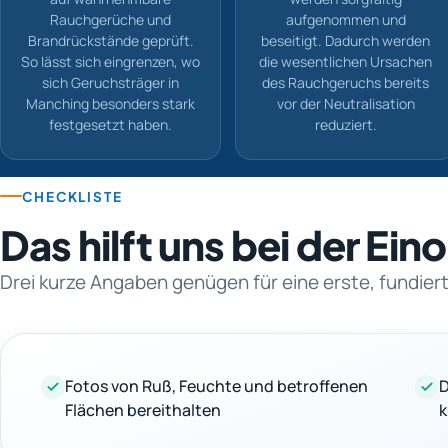
Rauchgerüche und
aufgenommen und
Brandrückstände geprüft.
beseitigt. Dadurch werden
So lässt sich eingrenzen, wo
die wesentlichen Ursachen
sich Geruchsträger in
des Rauchgeruchs bereits
Manching besonders stark
vor der Neutralisation
festgesetzt haben.
reduziert.
CHECKLISTE
Das hilft uns bei der Ei
Drei kurze Angaben genügen für eine erste, fundie
Fotos von Ruß, Feuchte und betroffenen
D
Flächen bereithalten
k