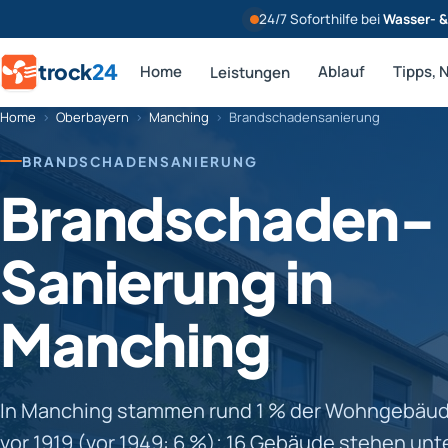
24/7 Soforthilfe bei
Wasser- 
trock
24
Home
Ablauf
Tipps, 
Leistungen
Home
›
Oberbayern
›
Manching
›
Brandschadensanierung
BRANDSCHADENSANIERUNG
Brandschaden-
Sanierung in
Manching
In Manching stammen rund 1 % der Wohngebäude
vor 1919 (vor 1949: 6 %); 16 Gebäude stehen unt