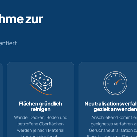
hme zur
ntiert.
Flächen gründlich
Neutralisationsverfa
reinigen
gezielt anwenden
Wände, Decken, Böden und
Anschließend kommt ei
betroffene Oberflächen
geeignetes Verfahren z
werden je nach Material
Geruchsneutralisation 
trocken oder feucht
Einsatz, etwa mit Ozon- 