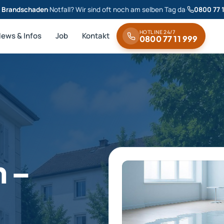
& Brandschaden
·
Notfall? Wir sind oft noch am selben Tag da
·
0800 77 
HOTLINE 24/7
News & Infos
Job
Kontakt
0800 77 11 999
n –