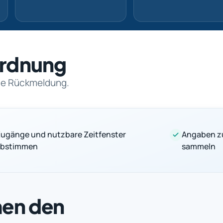
nordnung
rte Rückmeldung.
ugänge und nutzbare Zeitfenster
Angaben z
abstimmen
sammeln
men den