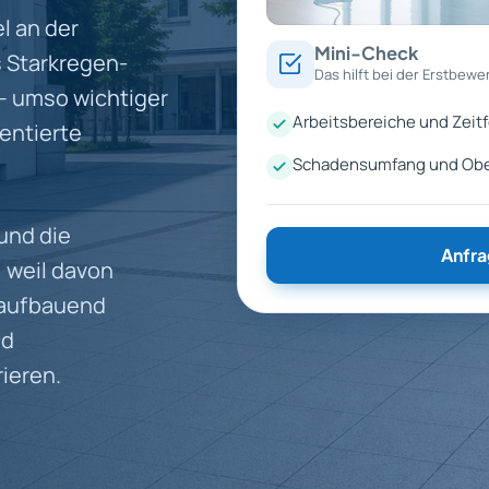
l an der
Mini-Check
es Starkregen-
Das hilft bei der Erstbewe
 – umso wichtiger
Arbeitsbereiche und Zeitf
entierte
Schadensumfang und Ober
und die
Anfra
 weil davon
 aufbauend
nd
ieren.