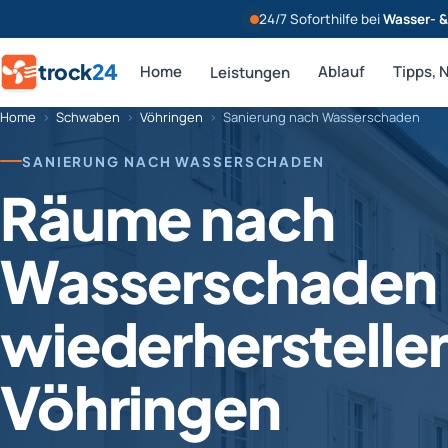
24/7 Soforthilfe bei
Wasser- 
trock
24
Home
Ablauf
Tipps, 
Leistungen
Home
›
Schwaben
›
Vöhringen
›
Sanierung nach Wasserschaden
SANIERUNG NACH WASSERSCHADEN
Räume nach
Wasserschaden
wiederherstelle
Vöhringen