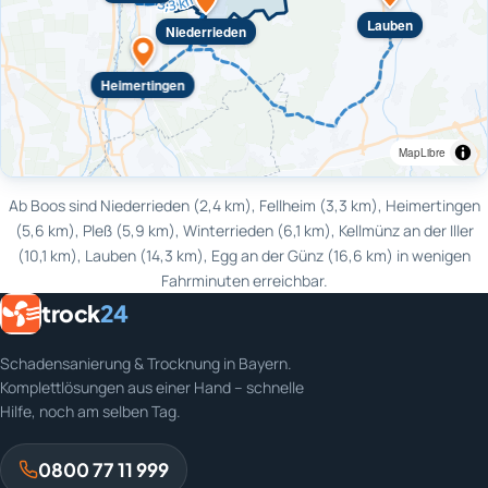
Lauben
Niederrieden
Heimertingen
MapLibre
Ab Boos sind Niederrieden (2,4 km), Fellheim (3,3 km), Heimertingen
(5,6 km), Pleß (5,9 km), Winterrieden (6,1 km), Kellmünz an der Iller
(10,1 km), Lauben (14,3 km), Egg an der Günz (16,6 km) in wenigen
Fahrminuten erreichbar.
trock
24
Schadensanierung & Trocknung in Bayern.
Komplettlösungen aus einer Hand – schnelle
Hilfe, noch am selben Tag.
0800 77 11 999