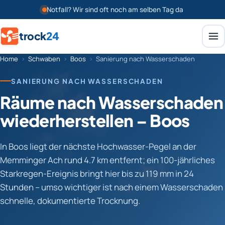
Notfall? Wir sind oft noch am selben Tag da
trock
24
Home
›
Schwaben
›
Boos
›
Sanierung nach Wasserschaden
SANIERUNG NACH WASSERSCHADEN
Räume nach Wasserschaden
wiederherstellen – Boos
In Boos liegt der nächste Hochwasser-Pegel an der
Memminger Ach rund 4.7 km entfernt; ein 100-jährliches
Starkregen-Ereignis bringt hier bis zu 119 mm in 24
Stunden – umso wichtiger ist nach einem Wasserschaden
schnelle, dokumentierte Trocknung.