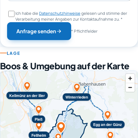
Ich habe die
Datenschutzhinweise
gelesen und stimme der
Verarbeitung meiner Angaben zur Kontaktaufnahme zu.
*
Anfrage senden
* Pflichtfelder
LAGE
Boos & Umgebung auf der Karte
Kellmünz an der Iller
Winterrieden
Pleß
Egg an der Günz
Fellheim