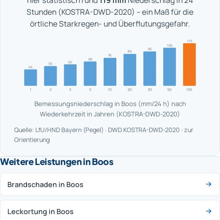
hier statistisch rund
119 mm
Niederschlag in 24
Stunden (KOSTRA-DWD-2020) – ein Maß für die
örtliche Starkregen- und Überflutungsgefahr.
119
106
96
89
78
68
60
55
46
1
2
3
5
10
20
30
50
100
Bemessungsniederschlag in Boos (mm/24 h) nach
Wiederkehrzeit in Jahren (KOSTRA-DWD-2020)
Quelle: LfU/HND Bayern (Pegel) · DWD KOSTRA-DWD-2020 · zur
Orientierung
Weitere Leistungen in Boos
Brandschaden in Boos
Leckortung in Boos